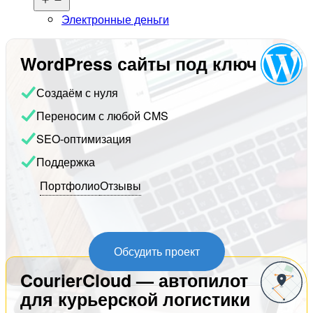
меню
Электронные деньги
WordPress сайты под ключ
Создаём с нуля
Переносим с любой CMS
SEO-оптимизация
Поддержка
Портфолио
Отзывы
Обсудить проект
CourierCloud — автопилот
для курьерской логистики