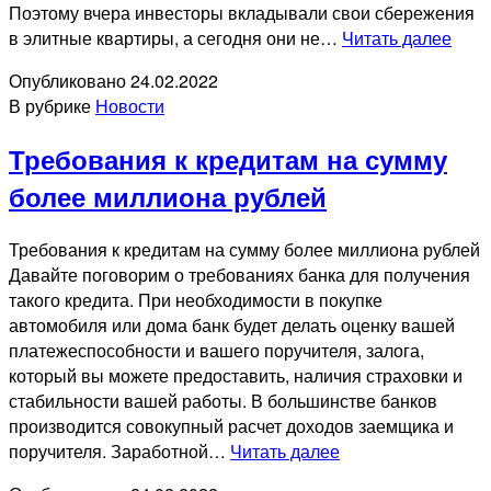
Поэтому вчера инвесторы вкладывали свои сбережения
Спо
в элитные квартиры, а сегодня они не…
Читать далее
инве
Опубликовано
24.02.2022
ден
В рубрике
Новости
сред
в
Требования к кредитам на сумму
жил
объе
более миллиона рублей
нахо
на
Требования к кредитам на сумму более миллиона рублей
опре
Давайте поговорим о требованиях банка для получения
этап
такого кредита. При необходимости в покупке
стро
автомобиля или дома банк будет делать оценку вашей
платежеспособности и вашего поручителя, залога,
который вы можете предоставить, наличия страховки и
стабильности вашей работы. В большинстве банков
производится совокупный расчет доходов заемщика и
Требования
поручителя. Заработной…
Читать далее
к