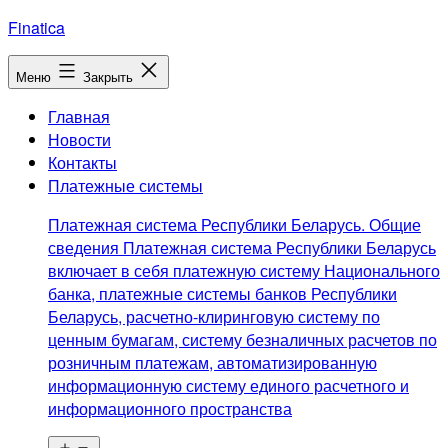
Перейти
Finatica
к
содержимому
Меню
Закрыть
Главная
Новости
Контакты
Платежные системы
Платежная система Республики Беларусь. Общие
сведения Платежная система Республики Беларусь
включает в себя платежную систему Национального
банка, платежные системы банков Республики
Беларусь, расчетно-клиринговую систему по
ценным бумагам, систему безналичных расчетов по
розничным платежам, автоматизированную
информационную систему единого расчетного и
информационного пространства
Открыть