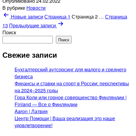
Опубликовано
24.02.2022
кредитам
В рубрике
Новости
на
Пагинация
Новые
записи
Страница 1
Страница 2
сумму
…
Страница
более
записей
13
Предыдущие
записи
миллиона
Поиск
рублей
Поиск
Свежие записи
Бухгалтерский аутсорсинг для малого и среднего
бизнеса
Финансы и ставки на спорт в России: перспективы
на 2024–2025 годы
Гора Коли или горное совершенство Финляндии |
Finland — Все о Финляндии
Aaron | Латвия
Центр Помощи | Ваша реализация это наше
удовлетворение!