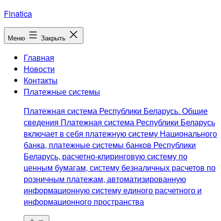
Перейти
Finatica
к
содержимому
Меню
Закрыть
Главная
Новости
Контакты
Платежные системы
Платежная система Республики Беларусь. Общие
сведения Платежная система Республики Беларусь
включает в себя платежную систему Национального
банка, платежные системы банков Республики
Беларусь, расчетно-клиринговую систему по
ценным бумагам, систему безналичных расчетов по
розничным платежам, автоматизированную
информационную систему единого расчетного и
информационного пространства
Открыть