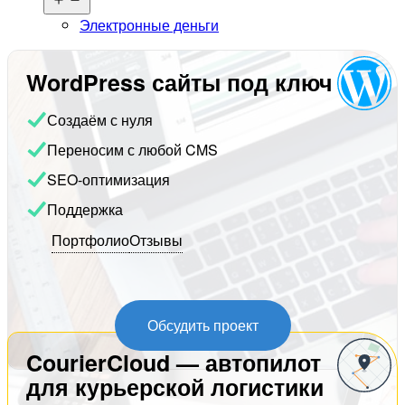
меню
Электронные деньги
WordPress сайты под ключ
Создаём с нуля
Переносим с любой CMS
SEO-оптимизация
Поддержка
Портфолио
Отзывы
Обсудить проект
CourierCloud — автопилот
для курьерской логистики