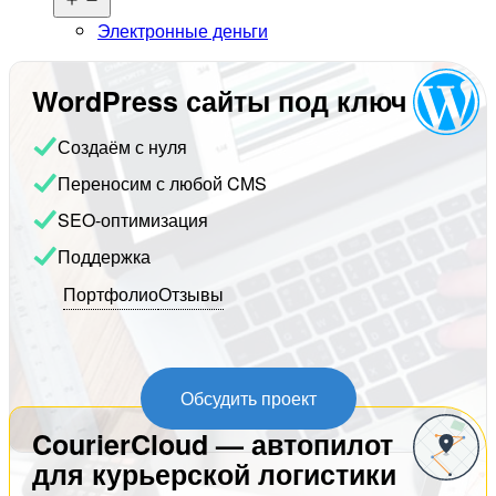
меню
Электронные деньги
WordPress сайты под ключ
Создаём с нуля
Переносим с любой CMS
SEO-оптимизация
Поддержка
Портфолио
Отзывы
Обсудить проект
CourierCloud — автопилот
для курьерской логистики