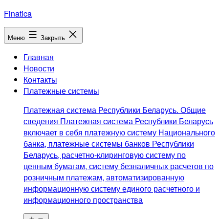
Перейти
Finatica
к
содержимому
Меню
Закрыть
Главная
Новости
Контакты
Платежные системы
Платежная система Республики Беларусь. Общие
сведения Платежная система Республики Беларусь
включает в себя платежную систему Национального
банка, платежные системы банков Республики
Беларусь, расчетно-клиринговую систему по
ценным бумагам, систему безналичных расчетов по
розничным платежам, автоматизированную
информационную систему единого расчетного и
информационного пространства
Открыть