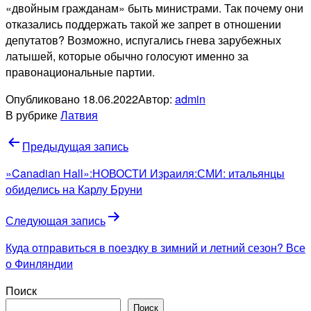
«двойным гражданам» быть министрами. Так почему они
отказались поддержать такой же запрет в отношении
депутатов? Возможно, испугались гнева зарубежных
латышей, которые обычно голосуют именно за
правонациональные партии.
Опубликовано
18.06.2022
Автор:
admin
В рубрике
Латвия
Навигация
Предыдущая запись
по
»Canadian Hall»:НОВОСТИ Израиля:СМИ: итальянцы
записям
обиделись на Карлу Бруни
Следующая запись
Куда отправиться в поездку в зимний и летний сезон? Все
о Финляндии
Поиск
Поиск