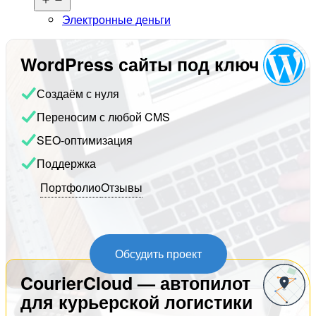
меню
Электронные деньги
WordPress сайты под ключ
Создаём с нуля
Переносим с любой CMS
SEO-оптимизация
Поддержка
Портфолио
Отзывы
Обсудить проект
CourierCloud — автопилот
для курьерской логистики