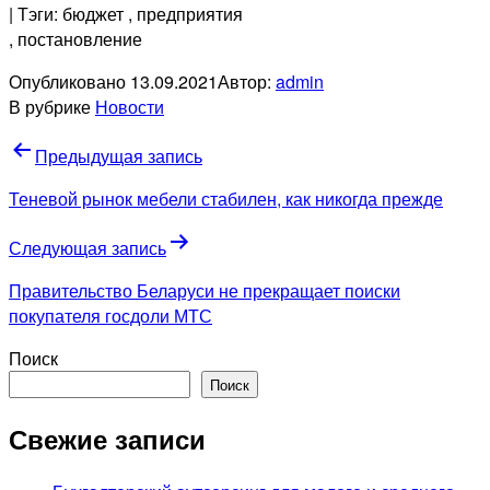
| Тэги: бюджет
, предприятия
, постановление
Опубликовано
13.09.2021
Автор:
admin
В рубрике
Новости
Навигация
Предыдущая запись
по
Теневой рынок мебели стабилен, как никогда прежде
записям
Следующая запись
Правительство Беларуси не прекращает поиски
покупателя госдоли МТС
Поиск
Поиск
Свежие записи