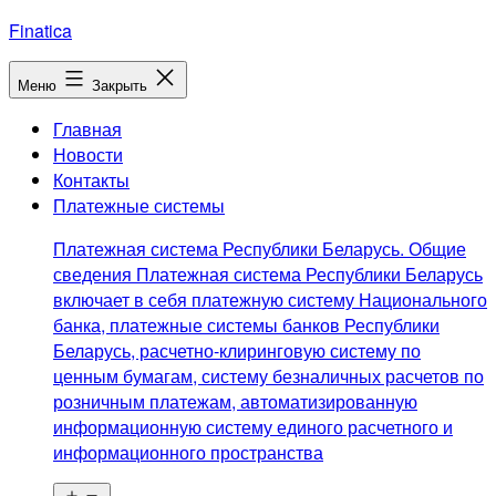
Перейти
Finatica
к
содержимому
Меню
Закрыть
Главная
Новости
Контакты
Платежные системы
Платежная система Республики Беларусь. Общие
сведения Платежная система Республики Беларусь
включает в себя платежную систему Национального
банка, платежные системы банков Республики
Беларусь, расчетно-клиринговую систему по
ценным бумагам, систему безналичных расчетов по
розничным платежам, автоматизированную
информационную систему единого расчетного и
информационного пространства
Открыть