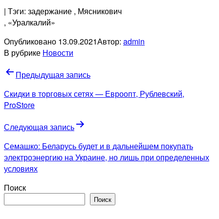
| Тэги: задержание
, Мясникович
, «Уралкалий»
Опубликовано
13.09.2021
Автор:
admin
В рубрике
Новости
Навигация
Предыдущая запись
по
Скидки в торговых сетях — Евроопт, Рублевский,
записям
ProStore
Следующая запись
Семашко: Беларусь будет и в дальнейшем покупать
электроэнергию на Украине, но лишь при определенных
условиях
Поиск
Поиск