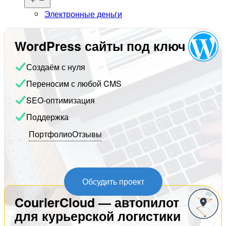
меню
Электронные деньги
WordPress сайты под ключ
Создаём с нуля
Переносим с любой CMS
SEO-оптимизация
Поддержка
Портфолио
Отзывы
Обсудить проект
CourierCloud — автопилот
для курьерской логистики