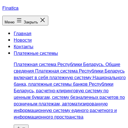
Перейти
Finatica
к
содержимому
Меню
Закрыть
Главная
Новости
Контакты
Платежные системы
Платежная система Республики Беларусь. Общие
сведения Платежная система Республики Беларусь
включает в себя платежную систему Национального
банка, платежные системы банков Республики
Беларусь, расчетно-клиринговую систему по
ценным бумагам, систему безналичных расчетов по
розничным платежам, автоматизированную
информационную систему единого расчетного и
информационного пространства
Открыть