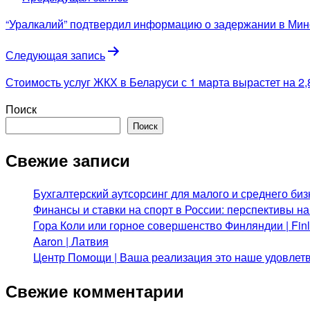
по
“Уралкалий” подтвердил информацию о задержании в Мин
записям
Следующая запись
Стоимость услуг ЖКХ в Беларуси с 1 марта вырастет на 2
Поиск
Поиск
Свежие записи
Бухгалтерский аутсорсинг для малого и среднего биз
Финансы и ставки на спорт в России: перспективы н
Гора Коли или горное совершенство Финляндии | Fi
Aaron | Латвия
Центр Помощи | Ваша реализация это наше удовлет
Свежие комментарии