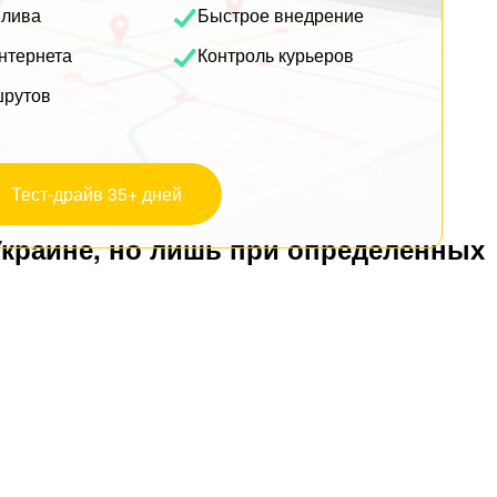
плива
Быстрое внедрение
нтернета
Контроль курьеров
шрутов
Тест-драйв 35+ дней
Украине, но лишь при определенных