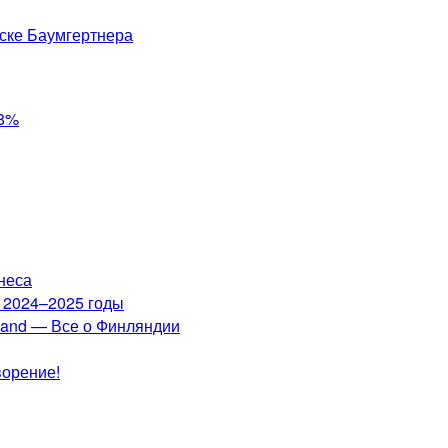
ске Баумгертнера
,8%
неса
а 2024–2025 годы
nland — Все о Финляндии
ворение!