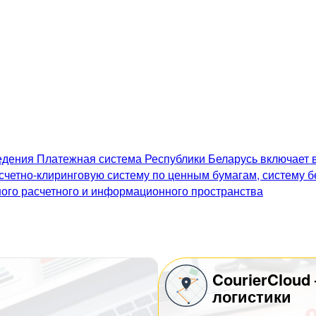
дения Платежная система Республики Беларусь включает в
счетно-клиринговую систему по ценным бумагам, систему 
го расчетного и информационного пространства
CourierCloud
логистики