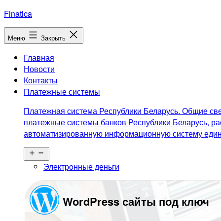
Перейти
Finatica
к
содержимому
Меню
Закрыть
Главная
Новости
Контакты
Платежные системы
Платежная система Республики Беларусь. Общие све
платежные системы банков Республики Беларусь, ра
автоматизированную информационную систему едино
Открыть
меню
Электронные деньги
WordPress сайты под ключ