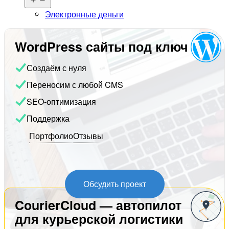
меню
Электронные деньги
WordPress сайты под ключ
Создаём с нуля
Переносим с любой CMS
SEO-оптимизация
Поддержка
Портфолио
Отзывы
Обсудить проект
CourierCloud — автопилот
для курьерской логистики