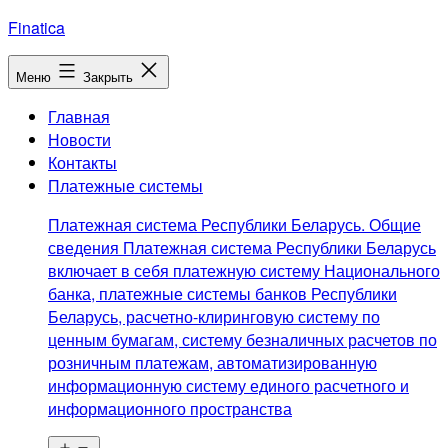
Перейти
Finatica
к
содержимому
Меню
Закрыть
Главная
Новости
Контакты
Платежные системы
Платежная система Республики Беларусь. Общие
сведения Платежная система Республики Беларусь
включает в себя платежную систему Национального
банка, платежные системы банков Республики
Беларусь, расчетно-клиринговую систему по
ценным бумагам, систему безналичных расчетов по
розничным платежам, автоматизированную
информационную систему единого расчетного и
информационного пространства
Открыть