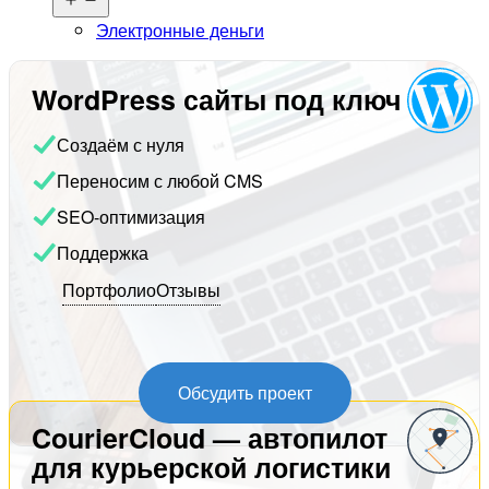
меню
Электронные деньги
WordPress сайты под ключ
Создаём с нуля
Переносим с любой CMS
SEO-оптимизация
Поддержка
Портфолио
Отзывы
Обсудить проект
CourierCloud — автопилот
для курьерской логистики