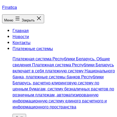
Перейти
Finatica
к
содержимому
Меню
Закрыть
Главная
Новости
Контакты
Платежные системы
Платежная система Республики Беларусь. Общие
сведения Платежная система Республики Беларусь
включает в себя платежную систему Национального
банка, платежные системы банков Республики
Беларусь, расчетно-клиринговую систему по
ценным бумагам, систему безналичных расчетов по
розничным платежам, автоматизированную
информационную систему единого расчетного и
информационного пространства
Открыть