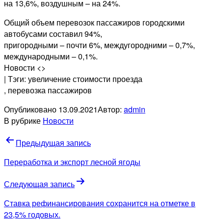
на 13,6%, воздушным – на 24%.
Общий объем перевозок пассажиров городскими
автобусами составил 94%,
пригородными – почти 6%, междугородними – 0,7%,
международными – 0,1%.
Новости <>
| Тэги: увеличение стоимости проезда
, перевозка пассажиров
Опубликовано
13.09.2021
Автор:
admin
В рубрике
Новости
Навигация
Предыдущая запись
по
Переработка и экспорт лесной ягоды
записям
Следующая запись
Ставка рефинансирования сохранится на отметке в
23,5% годовых.