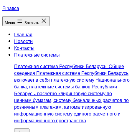
Перейти
Finatica
к
содержимому
Меню
Закрыть
Главная
Новости
Контакты
Платежные системы
Платежная система Республики Беларусь. Общие
сведения Платежная система Республики Беларусь
включает в себя платежную систему Национального
банка, платежные системы банков Республики
Беларусь, расчетно-клиринговую систему по
ценным бумагам, систему безналичных расчетов по
розничным платежам, автоматизированную
информационную систему единого расчетного и
информационного пространства
Открыть