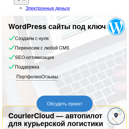
меню
Электронные деньги
WordPress сайты под ключ
Создаём с нуля
Переносим с любой CMS
SEO-оптимизация
Поддержка
Портфолио
Отзывы
Обсудить проект
CourierCloud — автопилот
для курьерской логистики