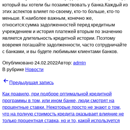
который вы хотели бы позаимствовать у банка.Каждый из
этих аспектов влияет по-своему, кто-то больше, кто-то
меньше. К наиболее важным, конечно же,
относится:сумма задолженностей перед кредитным
учреждением и история платежей вторым по значению
является длительность кредитной истории. Поэтому
вовремя погашайте задолженности, часто сотрудничайте
с банками, и вы будете любимыми клиентами банков.
Опубликовано
24.02.2022
Автор:
admin
В рубрике
Новости
Навигация
Предыдущая запись
по
Как правило, при подборе оптимальной кредитной
записям
программы в том, или ином банке, люди смотрят на
процентные ставки. Некоторые просто не знают о том,
что на полную стоимость кредита оказывает влияние не
только процентная ставка, но и то, какой используется