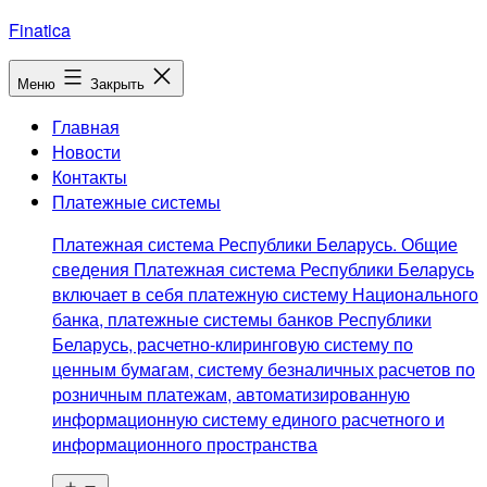
Перейти
Finatica
к
содержимому
Меню
Закрыть
Главная
Новости
Контакты
Платежные системы
Платежная система Республики Беларусь. Общие
сведения Платежная система Республики Беларусь
включает в себя платежную систему Национального
банка, платежные системы банков Республики
Беларусь, расчетно-клиринговую систему по
ценным бумагам, систему безналичных расчетов по
розничным платежам, автоматизированную
информационную систему единого расчетного и
информационного пространства
Открыть