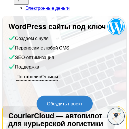
меню
Электронные деньги
WordPress сайты под ключ
Создаём с нуля
Переносим с любой CMS
SEO-оптимизация
Поддержка
Портфолио
Отзывы
Обсудить проект
CourierCloud — автопилот
для курьерской логистики