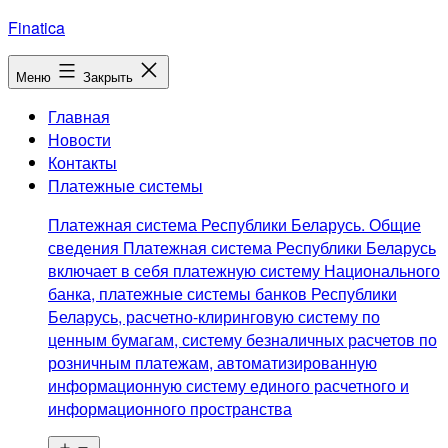
Перейти
Finatica
к
содержимому
Меню
Закрыть
Главная
Новости
Контакты
Платежные системы
Платежная система Республики Беларусь. Общие
сведения Платежная система Республики Беларусь
включает в себя платежную систему Национального
банка, платежные системы банков Республики
Беларусь, расчетно-клиринговую систему по
ценным бумагам, систему безналичных расчетов по
розничным платежам, автоматизированную
информационную систему единого расчетного и
информационного пространства
Открыть