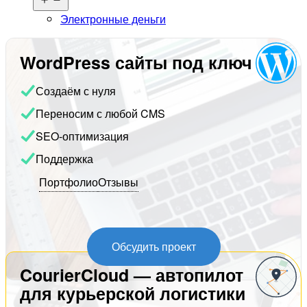
меню
Электронные деньги
WordPress сайты под ключ
Создаём с нуля
Переносим с любой CMS
SEO-оптимизация
Поддержка
Портфолио
Отзывы
Обсудить проект
CourierCloud — автопилот
для курьерской логистики