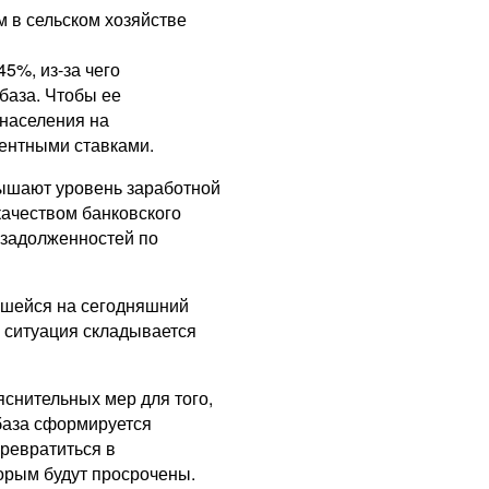
 в сельском хозяйстве
5%, из-за чего
база. Чтобы ее
 населения на
ентными ставками.
вышают уровень заработной
 качеством банковского
 задолженностей по
ившейся на сегодняшний
я ситуация складывается
снительных мер для того,
 база сформируется
превратиться в
орым будут просрочены.