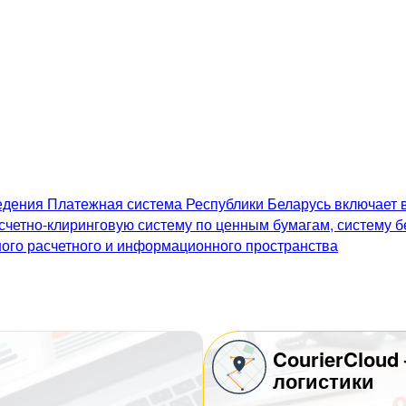
дения Платежная система Республики Беларусь включает в
счетно-клиринговую систему по ценным бумагам, систему 
го расчетного и информационного пространства
CourierCloud
логистики