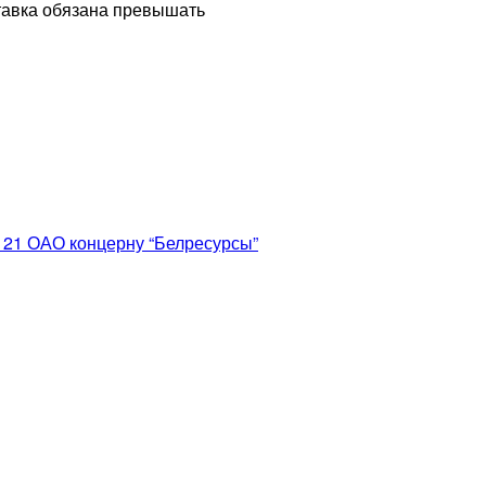
тавка обязана превышать
 21 ОАО концерну “Белресурсы”