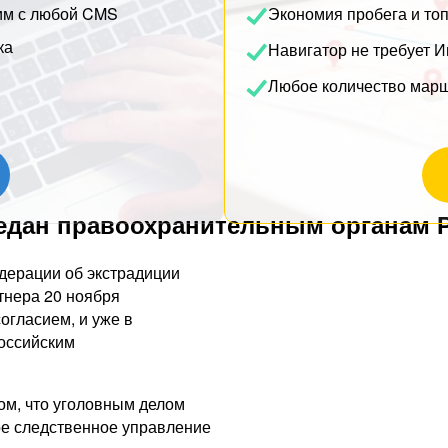
им с любой CMS
Экономия пробега и то
ка
Навигатор не требует И
Любое количество мар
редан правоохранительным органам 
дерации об экстрадиции
тнера 20 ноября
огласием, и уже в
российским
ом, что уголовным делом
ое следственное управление