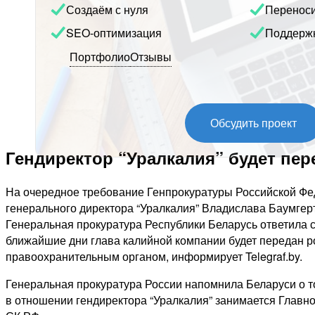
Создаём с нуля
Перенос
SEO-оптимизация
Поддерж
Портфолио
Отзывы
Обсудить проект
Гендиректор “Уралкалия” будет пе
На очередное требование Генпрокуратуры Российской Фе
генерального директора “Уралкалия” Владислава Баумгер
Генеральная прокуратура Республики Беларусь ответила с
ближайшие дни глава калийной компании будет передан 
правоохранительным органом, информирует Telegraf.by.
Генеральная прокуратура России напомнила Беларуси о т
в отношении гендиректора “Уралкалия” занимается Главн