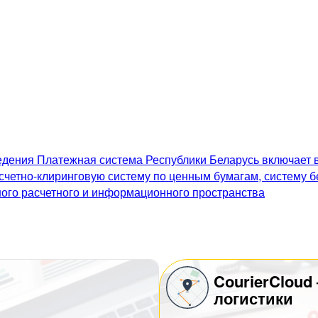
дения Платежная система Республики Беларусь включает в
счетно-клиринговую систему по ценным бумагам, систему 
го расчетного и информационного пространства
CourierCloud
логистики