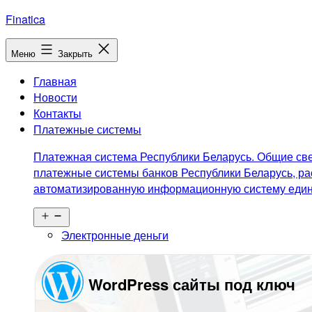
Перейти
Finatica
к
содержимому
Меню
Закрыть
Главная
Новости
Контакты
Платежные системы
Платежная система Республики Беларусь. Общие све
платежные системы банков Республики Беларусь, ра
автоматизированную информационную систему едино
Открыть
меню
Электронные деньги
WordPress сайты под ключ