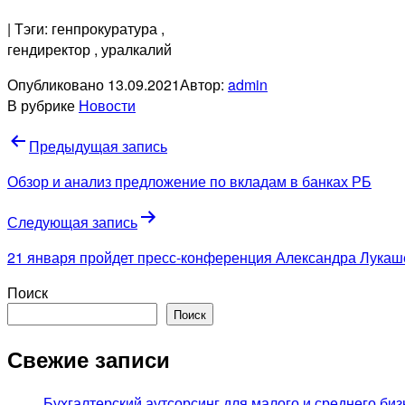
| Тэги: генпрокуратура
,
гендиректор
, уралкалий
Опубликовано
13.09.2021
Автор:
admin
В рубрике
Новости
Навигация
Предыдущая запись
по
Обзор и анализ предложение по вкладам в банках РБ
записям
Следующая запись
21 января пройдет пресс-конференция Александра Лукаш
Поиск
Поиск
Свежие записи
Бухгалтерский аутсорсинг для малого и среднего биз