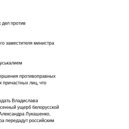
 дел против
го заместителя министра
руськалием
вершения противоправных
х причастных лиц, что
выдать Владислава
есенный ущерб белорусской
 Александра Лукашенко,
ора передадут российским