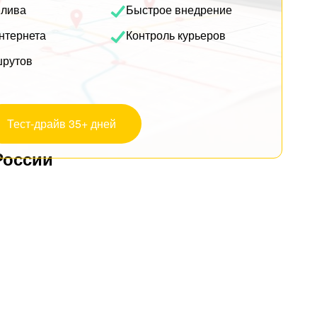
плива
Быстрое внедрение
нтернета
Контроль курьеров
шрутов
Тест-драйв 35+ дней
России