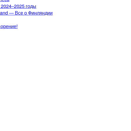
а 2024–2025 годы
nland — Все о Финляндии
ворение!