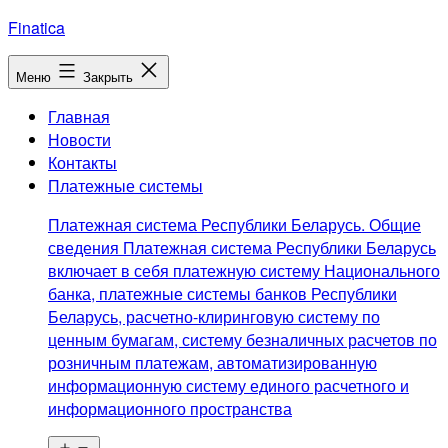
Перейти
Finatica
к
содержимому
Меню
Закрыть
Главная
Новости
Контакты
Платежные системы
Платежная система Республики Беларусь. Общие
сведения Платежная система Республики Беларусь
включает в себя платежную систему Национального
банка, платежные системы банков Республики
Беларусь, расчетно-клиринговую систему по
ценным бумагам, систему безналичных расчетов по
розничным платежам, автоматизированную
информационную систему единого расчетного и
информационного пространства
Открыть