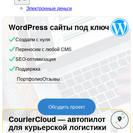
меню
Электронные деньги
WordPress сайты под ключ
Создаём с нуля
Переносим с любой CMS
SEO-оптимизация
Поддержка
Портфолио
Отзывы
Обсудить проект
CourierCloud — автопилот
для курьерской логистики