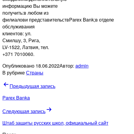
информацию Вы можете
получить:в любом из
филиалови представительствParex Bank;в отделе
обслуживания
клиентов: ул.
Смилшу, 3, Рига,
LV-1522, Латвия, тел.
+371 7010060.
Опубликовано
18.06.2022
Автор:
admin
В рубрике
Страны
Навигация
Предыдущая запись
по
Parex Banka
записям
Следующая запись
Штаб защиты русских школ, официальный сайт