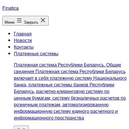
Перейти
Finatica
к
содержимому
Меню
Закрыть
Главная
Новости
Контакты
Платежные системы
Платежная система Республики Беларусь. Общие
сведения Платежная система Республики Беларусь
включает в себя платежную систему Национального
банка, платежные системы банков Республики
Беларусь, расчетно-клиринговую систему по
ценным бумагам, систему безналичных расчетов по
розничным платежам, автоматизированную
информационную систему единого расчетного и
информационного пространства
Открыть