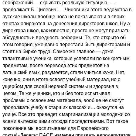
соображений — скрывать реальную ситуацию, —
продолжает Б. Цилевич. — Чиновники этого ведомства в
русские школы вообще носа не показывают и в своих
отчетах опираются на донесения директоров школ. Ну а
директора школ, как известно, просто не могут признать
абсурдность и вредность реформы. Те, кто открыто об
этом говорил, уже давно перестали быть директорами и
стоят на бирже труда. Самое же главное — даже
талантливые ученики, которые успевали по конкретным
предметам, после перевода этих предметов на
латышский язык, разумеется, стали учиться хуже. Нет,
конечно, они в итоге освоят учебный материал, но с
ущербом для своей нервной системы и здоровья в
целом. Те же ученики, кто и без того испытывал
проблемы с освоением материала, вообще не смогут
продолжать учебу в старших классах и… окажутся на
улице. Все это приведет к маргинализации молодежи со
всеми вытекающими отсюда последствиями. Вот такое
поколение мы воспитываем для Европейского
союза!»Делегат ПАСЕ намерен призвать евродепутатов