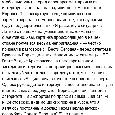
чтобы выступить перед европарламентариями из
интергруппы по правам традиционных меньшинств
Европы. Поскольку группа еще официально не
зарегистрирована в Европарламенте, эти слушания
будут предварительными. «Я расскажу о ситуации в
Латвии с правами нацменьшинств максимально
объективно. Увы, картинка происходящего в нашей
стране получится весьма неприглядная!» — честно
признал в разговоре с «Вести Сегодня» перед отлетом в
Брюссель Борис Цилевич. Напомним, «тевземец» в ЕП
Гиртс Валдис Кристовскис на предварительном
заседании интергруппы по традиционным меньшинствам
пытался убедить коллег–евродепутатов, что не стоит
приглашать Б. Цилевича в качестве основного эксперта.
Однако руководство интергруппы посчитало иначе — для
влиятельных евродепутатов Борис Цилевич является
авторитетным экспертом по правам нацменьшинств. «Г–
н Кристовскис, видимо, до сих пор не в курсе, что я
являюсь постоянным докладчиком Парламентской
ассамблеи Совета Европа (СЕ) по правам