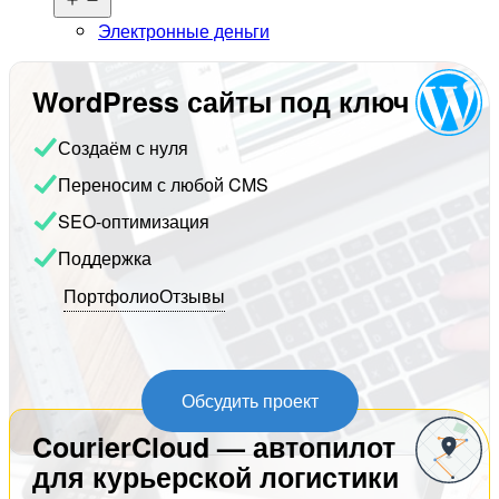
меню
Электронные деньги
WordPress сайты под ключ
Создаём с нуля
Переносим с любой CMS
SEO-оптимизация
Поддержка
Портфолио
Отзывы
Обсудить проект
CourierCloud — автопилот
для курьерской логистики