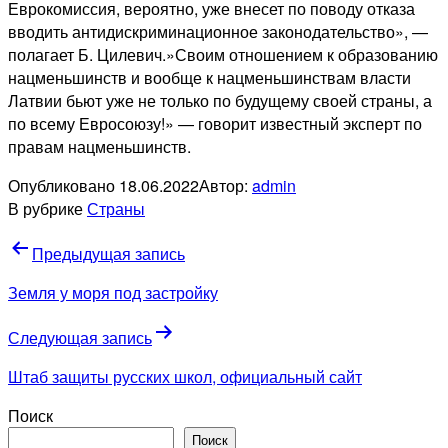
Еврокомиссия, вероятно, уже внесет по поводу отказа
вводить антидискриминационное законодательство», —
полагает Б. Цилевич.»Своим отношением к образованию
нацменьшинств и вообще к нацменьшинствам власти
Латвии бьют уже не только по будущему своей страны, а
по всему Евросоюзу!» — говорит известный эксперт по
правам нацменьшинств.
Опубликовано
18.06.2022
Автор:
admin
В рубрике
Страны
Навигация
Предыдущая запись
по
Земля у моря под застройку
записям
Следующая запись
Штаб защиты русских школ, официальный сайт
Поиск
Поиск