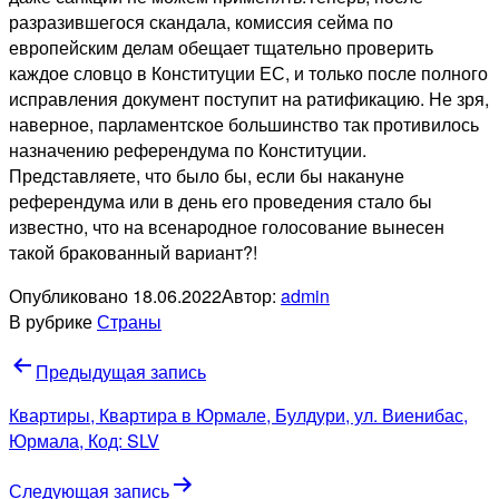
разразившегося скандала, комиссия сейма по
европейским делам обещает тщательно проверить
каждое словцо в Конституции ЕС, и только после полного
исправления документ поступит на ратификацию. Не зря,
наверное, парламентское большинство так противилось
назначению референдума по Конституции.
Представляете, что было бы, если бы накануне
референдума или в день его проведения стало бы
известно, что на всенародное голосование вынесен
такой бракованный вариант?!
Опубликовано
18.06.2022
Автор:
admin
В рубрике
Страны
Навигация
Предыдущая запись
по
Квартиры, Квартира в Юрмале, Булдури, ул. Виенибас,
записям
Юрмала, Код: SLV
Следующая запись