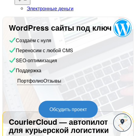
меню
Электронные деньги
WordPress сайты под ключ
Создаём с нуля
Переносим с любой CMS
SEO-оптимизация
Поддержка
Портфолио
Отзывы
Обсудить проект
CourierCloud — автопилот
для курьерской логистики