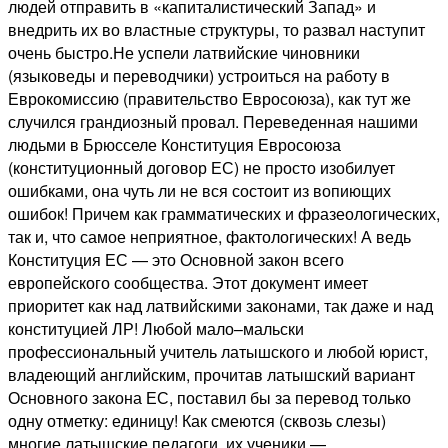
людей отправить в «капиталистический Запад» и
внедрить их во властные структуры, то развал наступит
очень быстро.Не успели латвийские чиновники
(языковеды и переводчики) устроиться на работу в
Еврокомиссию (правительство Евросоюза), как тут же
случился грандиозный провал. Переведенная нашими
людьми в Брюсселе Конституция Евросоюза
(конституционный договор ЕС) не просто изобилует
ошибками, она чуть ли не вся состоит из вопиющих
ошибок! Причем как грамматических и фразеологических,
так и, что самое неприятное, фактологических! А ведь
Конституция ЕС — это Основной закон всего
европейского сообщества. Этот документ имеет
приоритет как над латвийскими законами, так даже и над
конституцией ЛР! Любой мало–мальски
профессиональный учитель латышского и любой юрист,
владеющий английским, прочитав латышский вариант
Основного закона ЕС, поставил бы за перевод только
одну отметку: единицу! Как смеются (сквозь слезы)
многие латышские педагоги, их ученики —