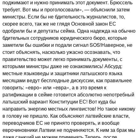
поджимают и нужно принимать этот документ. Брюссель
требует. Вот мы и проголосовали», — объяснили затем
министры. Если бы не бдительность журналистов, то,
скорее всего, так же не глядя Основной закон ЕС
одобрили бы и депутаты сейма. Одна надежда на обычно
бдительных сотрудников юридического бюро, которые
заметили бы ошибки и подали сигнал SOS!Наверное, не
стоит объяснять, насколько ужасно осознавать, что
правительство может легко принимать документы, с
которыми министры даже не ознакомились! Абсурд:
местные языковеды и защитники латышского языка
месяцами ведут бесплодные дискуссии, как правильнее
говорить: «евро» или «евра», а в это время к
ратификации в сейме готовится абсолютно непотребный
латышский вариант Конституции ЕС! Вот куда бы
направить энергию местных лингвистов! Но такое никому
в голову не пришло. Как объясняют латвийские власти,
переводчиков ЕС не принято проверять, и вообще
еврочиновники Латвии не подчиняются. К ним за брак мы
даже санкций не можем применять.Теперь, после