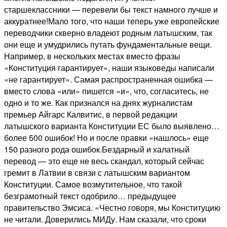
старшеклассники — перевели бы текст намного лучше и
аккуратнее!Мало того, что наши теперь уже европейские
переводчики скверно владеют родным латышским, так
они еще и умудрились путать фундаментальные вещи.
Например, в нескольких местах вместо фразы
«Конституция гарантирует», наши языковеды написали
«не гарантирует». Самая распространенная ошибка —
вместо слова «или» пишется «и», что, согласитесь, не
одно и то же. Как признался на днях журналистам
премьер Айгарс Калвитис, в первой редакции
латышского варианта Конституции ЕС было выявлено…
более 500 ошибок! Но и после правки «нашлось» еще
150 разного рода ошибок.Бездарный и халатный
перевод — это еще не весь скандал, который сейчас
гремит в Латвии в связи с латышским вариантом
Конституции. Самое возмутительное, что такой
безграмотный текст одобрило… предыдущее
правительство Эмсиса. «Честно говоря, мы Конституцию
не читали. Доверились МИДу. Нам сказали, что сроки