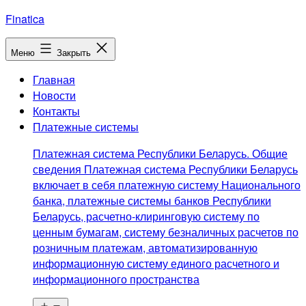
Перейти
Finatica
к
содержимому
Меню
Закрыть
Главная
Новости
Контакты
Платежные системы
Платежная система Республики Беларусь. Общие
сведения Платежная система Республики Беларусь
включает в себя платежную систему Национального
банка, платежные системы банков Республики
Беларусь, расчетно-клиринговую систему по
ценным бумагам, систему безналичных расчетов по
розничным платежам, автоматизированную
информационную систему единого расчетного и
информационного пространства
Открыть