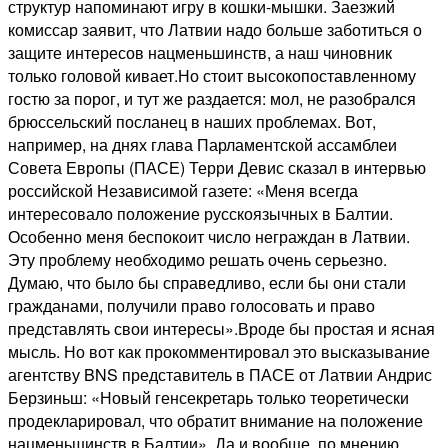
структур напоминают игру в кошки-мышки. Заезжий
комиссар заявит, что Латвии надо больше заботиться о
защите интересов нацменьшинств, а наш чиновник
только головой кивает.Но стоит высокопоставленному
гостю за порог, и тут же раздается: мол, не разобрался
брюссельский посланец в наших проблемах. Вот,
например, на днях глава Парламентской ассамблеи
Совета Европы (ПАСЕ) Терри Девис сказал в интервью
российской Независимой газете: «Меня всегда
интересовало положение русскоязычных в Балтии.
Особенно меня беспокоит число неграждан в Латвии.
Эту проблему необходимо решать очень серьезно.
Думаю, что было бы справедливо, если бы они стали
гражданами, получили право голосовать и право
представлять свои интересы».Вроде бы простая и ясная
мысль. Но вот как прокомментировал это высказывание
агентству BNS представитель в ПАСЕ от Латвии Андрис
Берзиньш: «Новый генсекретарь только теоретически
продекларировал, что обратит внимание на положение
нацменьшинств в Балтии». Да и вообще, по мнению