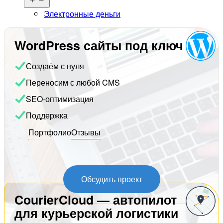
меню
Электронные деньги
WordPress сайты под ключ
Создаём с нуля
Переносим с любой CMS
SEO-оптимизация
Поддержка
Портфолио
Отзывы
Обсудить проект
CourierCloud — автопилот
для курьерской логистики