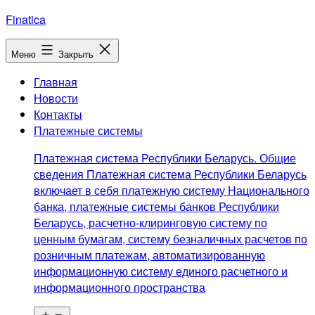
Перейти
Finatica
к
содержимому
Меню
Закрыть
Главная
Новости
Контакты
Платежные системы
Платежная система Республики Беларусь. Общие
сведения Платежная система Республики Беларусь
включает в себя платежную систему Национального
банка, платежные системы банков Республики
Беларусь, расчетно-клиринговую систему по
ценным бумагам, систему безналичных расчетов по
розничным платежам, автоматизированную
информационную систему единого расчетного и
информационного пространства
Открыть