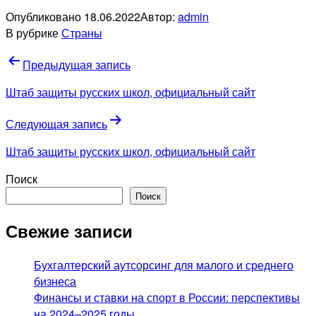
Опубликовано
18.06.2022
Автор:
admin
В рубрике
Страны
Навигация
Предыдущая запись
по
Штаб защиты русских школ, официальный сайт
записям
Следующая запись
Штаб защиты русских школ, официальный сайт
Поиск
Поиск
Свежие записи
Бухгалтерский аутсорсинг для малого и среднего
бизнеса
Финансы и ставки на спорт в России: перспективы
на 2024–2025 годы