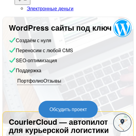
меню
Электронные деньги
WordPress сайты под ключ
Создаём с нуля
Переносим с любой CMS
SEO-оптимизация
Поддержка
Портфолио
Отзывы
Обсудить проект
CourierCloud — автопилот
для курьерской логистики