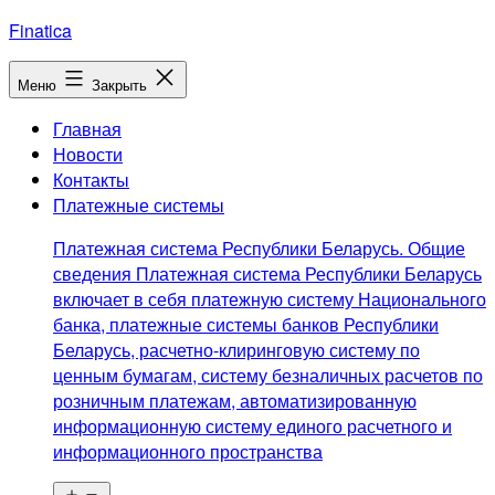
Перейти
Finatica
к
содержимому
Меню
Закрыть
Главная
Новости
Контакты
Платежные системы
Платежная система Республики Беларусь. Общие
сведения Платежная система Республики Беларусь
включает в себя платежную систему Национального
банка, платежные системы банков Республики
Беларусь, расчетно-клиринговую систему по
ценным бумагам, систему безналичных расчетов по
розничным платежам, автоматизированную
информационную систему единого расчетного и
информационного пространства
Открыть