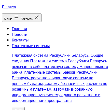
Перейти
Finatica
к
содержимому
Меню
Закрыть
Главная
Новости
Контакты
Платежные системы
Платежная система Республики Беларусь. Общие
сведения Платежная система Республики Беларусь
включает в себя платежную систему Национального
банка, платежные системы банков Республики
Беларусь, расчетно-клиринговую систему по
ценным бумагам, систему безналичных расчетов по
розничным платежам, автоматизированную
информационную систему единого расчетного и
информационного пространства
Открыть