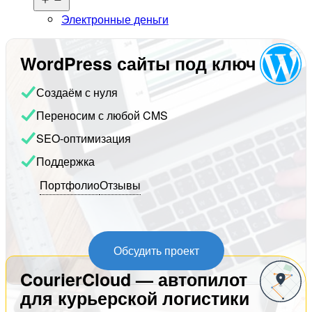
меню
Электронные деньги
WordPress сайты под ключ
Создаём с нуля
Переносим с любой CMS
SEO-оптимизация
Поддержка
Портфолио
Отзывы
Обсудить проект
CourierCloud — автопилот
для курьерской логистики