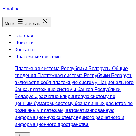
Перейти
Finatica
к
содержимому
Меню
Закрыть
Главная
Новости
Контакты
Платежные системы
Платежная система Республики Беларусь. Общие
сведения Платежная система Республики Беларусь
включает в себя платежную систему Национального
банка, платежные системы банков Республики
Беларусь, расчетно-клиринговую систему по
ценным бумагам, систему безналичных расчетов по
розничным платежам, автоматизированную
информационную систему единого расчетного и
информационного пространства
Открыть