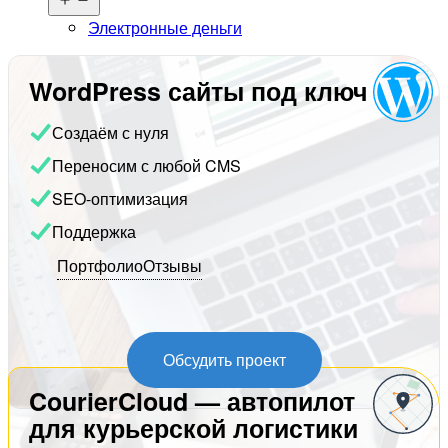
меню
Электронные деньги
WordPress сайты под ключ
Создаём с нуля
Переносим с любой CMS
SEO-оптимизация
Поддержка
Портфолио
Отзывы
Обсудить проект
CourierCloud — автопилот
для курьерской логистики