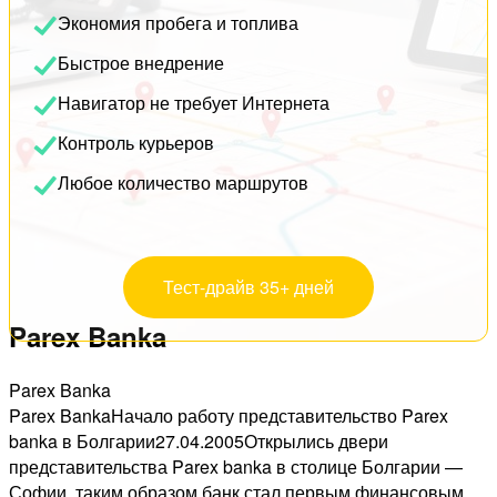
Экономия пробега и топлива
Быстрое внедрение
Навигатор не требует Интернета
Контроль курьеров
Любое количество маршрутов
Тест-драйв 35+ дней
Parex Banka
Parex Banka
Parex BankaНачало работу представительство Parex
banka в Болгарии27.04.2005Открылись двери
представительства Parex banka в столице Болгарии —
Софии, таким образом банк стал первым финансовым