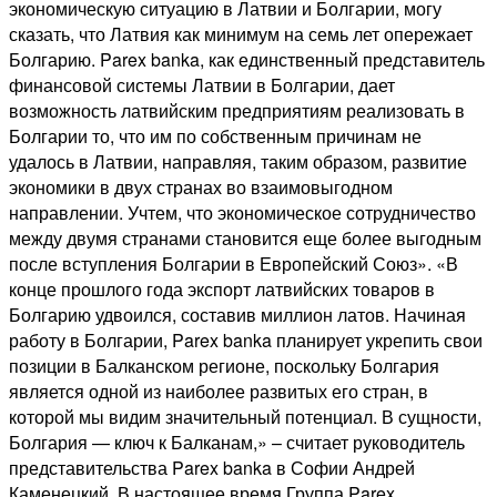
экономическую ситуацию в Латвии и Болгарии, могу
сказать, что Латвия как минимум на семь лет опережает
Болгарию. Parex banka, как единственный представитель
финансовой системы Латвии в Болгарии, дает
возможность латвийским предприятиям реализовать в
Болгарии то, что им по собственным причинам не
удалось в Латвии, направляя, таким образом, развитие
экономики в двух странах во взаимовыгодном
направлении. Учтем, что экономическое сотрудничество
между двумя странами становится еще более выгодным
после вступления Болгарии в Европейский Союз». «В
конце прошлого года экспорт латвийских товаров в
Болгарию удвоился, составив миллион латов. Начиная
работу в Болгарии, Parex banka планирует укрепить свои
позиции в Балканском регионе, поскольку Болгария
является одной из наиболее развитых его стран, в
которой мы видим значительный потенциал. В сущности,
Болгария — ключ к Балканам,» – считает руководитель
представительства Parex banka в Софии Андрей
Каменецкий. В настоящее время Группа Parex