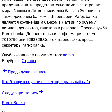
представлена 13 представительствами в 11 странах
мира, банком в Литве, филиалом банка в Эстонии, а
также дочерним банком в Швейцарии. Parex banka
является крупнейшим банком в Латвии по объему
активов, депозитов, капитала и резервов. Пресс-служба
Parex banka. Дополнительная информация по тел.
7010790 или 9293829.Сергей Бардовский, пресс-
секретарь Parex banka.
Опубликовано
18.06.2022
Автор:
admin
В рубрике
Страны
Навигация
Предыдущая запись
по
Штаб защиты русских школ, официальный сайт
записям
Следующая запись
Parex Banka