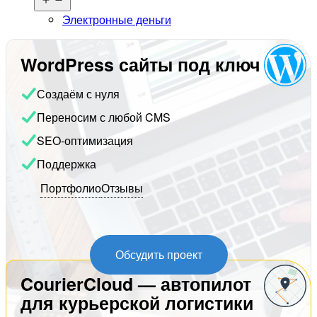
меню
Электронные деньги
WordPress сайты под ключ
Создаём с нуля
Переносим с любой CMS
SEO-оптимизация
Поддержка
Портфолио
Отзывы
Обсудить проект
CourierCloud — автопилот
для курьерской логистики