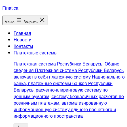
Перейти
Finatica
к
содержимому
Меню
Закрыть
Главная
Новости
Контакты
Платежные системы
Платежная система Республики Беларусь. Общие
сведения Платежная система Республики Беларусь
включает в себя платежную систему Национального
банка, платежные системы банков Республики
Беларусь, расчетно-клиринговую систему по
ценным бумагам, систему безналичных расчетов по
розничным платежам, автоматизированную
информационную систему единого расчетного и
информационного пространства
Открыть