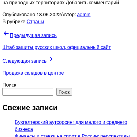
на природных территориях.Добавить комментарий
Опубликовано
18.06.2022
Автор:
admin
В рубрике
Страны
Навигация
Предыдущая запись
по
Штаб защиты русских школ, официальный сайт
записям
Следующая запись
Продажа складов в центре
Поиск
Поиск
Свежие записи
Бухгалтерский аутсорсинг для малого и среднего
бизнеса
Финансы и ставки на спорт в России: перспективы