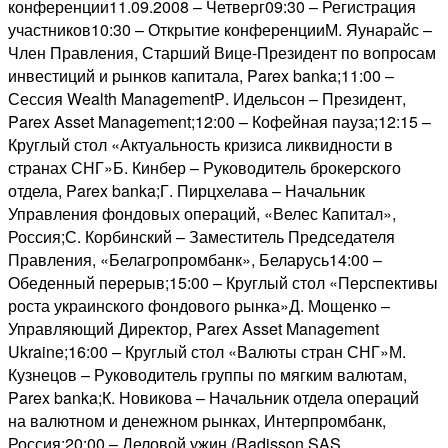
конференции11.09.2008 – Четверг09:30 – Регистрация
участников10:30 – Открытие конференцииМ. Яунарайс –
Член Правления, Старший Вице-Президент по вопросам
инвестиций и рынков капитала, Parex banka;11:00 –
Сессия Wealth ManagementР. Идельсон – Президент,
Parex Asset Management;12:00 – Кофейная пауза;12:15 –
Круглый стол «Актуальность кризиса ликвидности в
странах СНГ»Б. Кинбер – Руководитель брокерского
отдела, Parex banka;Г. Пирцхелава – Начальник
Управления фондовых операций, «Велес Капитал»,
Россия;С. Корбинский – Заместитель Председателя
Правления, «Белагропромбанк», Беларусь14:00 –
Обеденный перерыв;15:00 – Круглый стол «Перспективы
роста украинского фондового рынка»Д. Мощенко –
Управляющий Директор, Parex Asset Management
Ukraine;16:00 – Круглый стол «Валюты стран СНГ»М.
Кузнецов – Руководитель группы по мягким валютам,
Parex banka;К. Новикова – Начальник отдела операций
на валютном и денежном рынках, Интерпромбанк,
Россия;20:00 – Деловой ужин (Radisson SAS