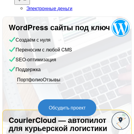
меню
Электронные деньги
WordPress сайты под ключ
Создаём с нуля
Переносим с любой CMS
SEO-оптимизация
Поддержка
Портфолио
Отзывы
Обсудить проект
CourierCloud — автопилот
для курьерской логистики