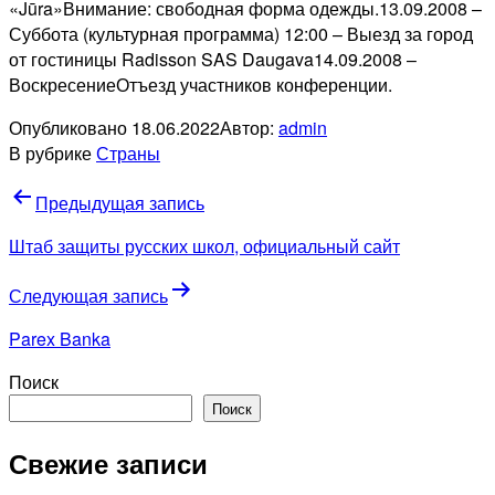
«Jūra»Внимание: свободная форма одежды.13.09.2008 –
Суббота (культурная программа) 12:00 – Выезд за город
от гостиницы Radisson SAS Daugava14.09.2008 –
ВоскресениеОтъезд участников конференции.
Опубликовано
18.06.2022
Автор:
admin
В рубрике
Страны
Навигация
Предыдущая запись
по
Штаб защиты русских школ, официальный сайт
записям
Следующая запись
Parex Banka
Поиск
Поиск
Свежие записи