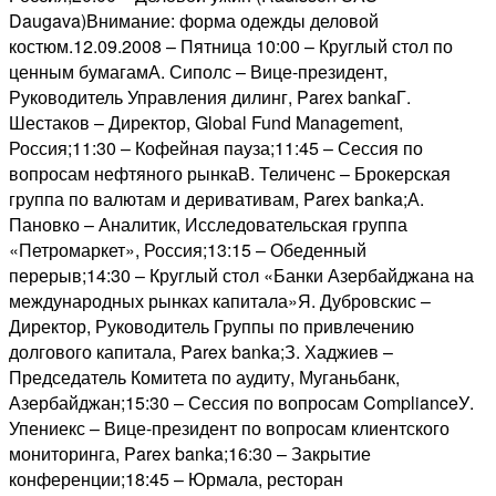
Daugava)Внимание: форма одежды деловой
костюм.12.09.2008 – Пятница 10:00 – Круглый стол по
ценным бумагамА. Сиполс – Вице-президент,
Руководитель Управления дилинг, Parex bankaГ.
Шестаков – Директор, Global Fund Management,
Россия;11:30 – Кофейная пауза;11:45 – Сессия по
вопросам нефтяного рынкаВ. Теличенс – Брокерская
группа по валютам и деривативам, Parex banka;А.
Пановко – Аналитик, Исследовательская группа
«Петромаркет», Россия;13:15 – Обеденный
перерыв;14:30 – Круглый стол «Банки Азербайджана на
международных рынках капитала»Я. Дубровскис –
Директор, Руководитель Группы по привлечению
долгового капитала, Parex banka;З. Хаджиев –
Председатель Комитета по аудиту, Муганьбанк,
Азербайджан;15:30 – Сессия по вопросам ComplianceУ.
Упениекс – Вице-президент по вопросам клиентского
мониторинга, Parex banka;16:30 – Закрытие
конференции;18:45 – Юрмала, ресторан