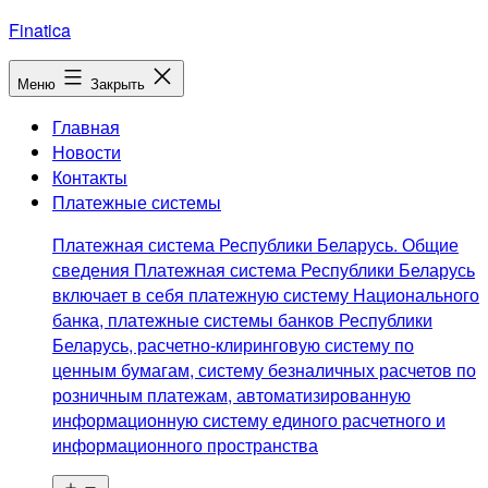
Перейти
Finatica
к
содержимому
Меню
Закрыть
Главная
Новости
Контакты
Платежные системы
Платежная система Республики Беларусь. Общие
сведения Платежная система Республики Беларусь
включает в себя платежную систему Национального
банка, платежные системы банков Республики
Беларусь, расчетно-клиринговую систему по
ценным бумагам, систему безналичных расчетов по
розничным платежам, автоматизированную
информационную систему единого расчетного и
информационного пространства
Открыть