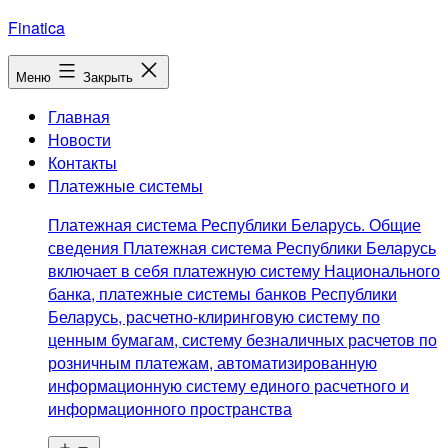
Перейти
Finatica
к
содержимому
Меню
Закрыть
Главная
Новости
Контакты
Платежные системы
Платежная система Республики Беларусь. Общие
сведения Платежная система Республики Беларусь
включает в себя платежную систему Национального
банка, платежные системы банков Республики
Беларусь, расчетно-клиринговую систему по
ценным бумагам, систему безналичных расчетов по
розничным платежам, автоматизированную
информационную систему единого расчетного и
информационного пространства
Открыть