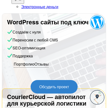
меню
Электронные деньги
WordPress сайты под ключ
Создаём с нуля
Переносим с любой CMS
SEO-оптимизация
Поддержка
Портфолио
Отзывы
Обсудить проект
CourierCloud — автопилот
для курьерской логистики