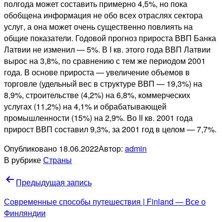
полгода может составить примерно 4,5%, но пока
обобщена информация не обо всех отраслях сектора
услуг, а она может очень существенно повлиять на
общие показатели. Годовой прогноз прироста ВВП Банка
Латвии не изменил — 5%. В I кв. этого года ВВП Латвии
вырос на 3,8%, по сравнению с тем же периодом 2001
года. В основе прироста — увеличение объемов в
торговле (удельный вес в структуре ВВП — 19,3%) на
8,9%, строительстве (4,2%) на 6,8%, коммерческих
услугах (11,2%) на 4,1% и обрабатывающей
промышленности (15%) на 2,9%. Во II кв. 2001 года
прирост ВВП составил 9,3%, за 2001 год в целом — 7,7%.
Опубликовано
18.06.2022
Автор:
admin
В рубрике
Страны
Навигация
Предыдущая запись
по
Современные способы путешествия | Finland — Все о
записям
Финляндии