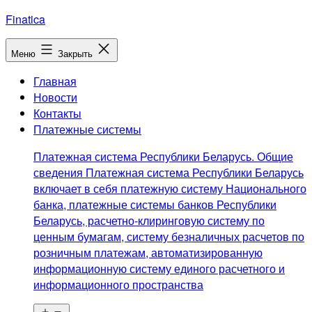
Перейти
Finatica
к
содержимому
Меню
Закрыть
Главная
Новости
Контакты
Платежные системы
Платежная система Республики Беларусь. Общие
сведения Платежная система Республики Беларусь
включает в себя платежную систему Национального
банка, платежные системы банков Республики
Беларусь, расчетно-клиринговую систему по
ценным бумагам, систему безналичных расчетов по
розничным платежам, автоматизированную
информационную систему единого расчетного и
информационного пространства
Открыть