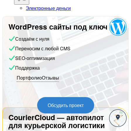
меню
Электронные деньги
WordPress сайты под ключ
Создаём с нуля
Переносим с любой CMS
SEO-оптимизация
Поддержка
Портфолио
Отзывы
Обсудить проект
CourierCloud — автопилот
для курьерской логистики