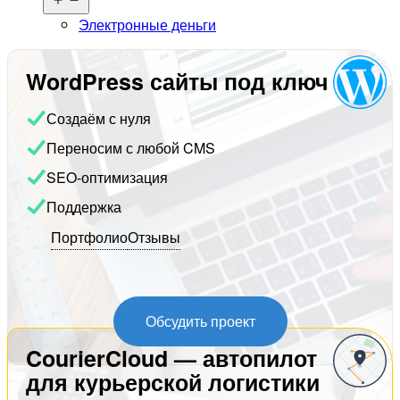
меню
Электронные деньги
WordPress сайты под ключ
Создаём с нуля
Переносим с любой CMS
SEO-оптимизация
Поддержка
Портфолио
Отзывы
Обсудить проект
CourierCloud — автопилот
для курьерской логистики