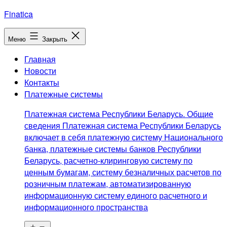
Перейти
Finatica
к
содержимому
Меню
Закрыть
Главная
Новости
Контакты
Платежные системы
Платежная система Республики Беларусь. Общие
сведения Платежная система Республики Беларусь
включает в себя платежную систему Национального
банка, платежные системы банков Республики
Беларусь, расчетно-клиринговую систему по
ценным бумагам, систему безналичных расчетов по
розничным платежам, автоматизированную
информационную систему единого расчетного и
информационного пространства
Открыть