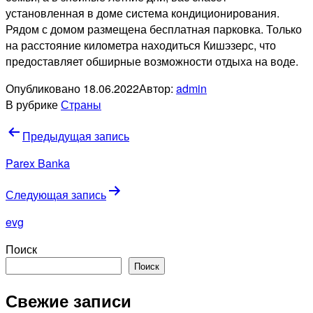
установленная в доме система кондиционирования.
Рядом с домом размещена бесплатная парковка. Только
на расстояние километра находиться Кишэзерс, что
предоставляет обширные возможности отдыха на воде.
Опубликовано
18.06.2022
Автор:
admin
В рубрике
Страны
Навигация
Предыдущая запись
по
Parex Banka
записям
Следующая запись
evg
Поиск
Поиск
Свежие записи