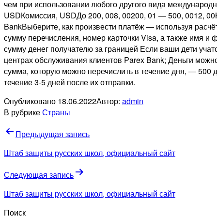
чем при использовании любого другого вида международн
USDКомиссия, USDДо 200, 008, 00200, 01 — 500, 0012, 0
BankВыберите, как произвести платёж — используя расчёт
сумму перечисления, номер карточки Visa, а также имя 
сумму денег получателю за границей Если ваши дети учат
центрах обслуживания клиентов Parex Bank; Деньги можно
сумма, которую можно перечислить в течение дня, — 500 д
течение 3-5 дней после их отправки.
Опубликовано
18.06.2022
Автор:
admin
В рубрике
Страны
Навигация
Предыдущая запись
по
Штаб защиты русских школ, официальный сайт
записям
Следующая запись
Штаб защиты русских школ, официальный сайт
Поиск