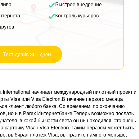
плива
Быстрое внедрение
нтернета
Контроль курьеров
шрутов
Тест-драйв 35+ дней
a International начинает международный пилотный проект и
ты Visa или Visa Electron.В течение первого месяца
ться клиент любого банка. Со временем, по окончанию
ов, но и в Parex Интернетбанке.Теперь возможно послать
теля, в какой бы части света он ни находился, это очень
карточку Visa / Visa Electron. Таким образом может быть
о: выбирая платёж Visa, вы тратите намного меньше,