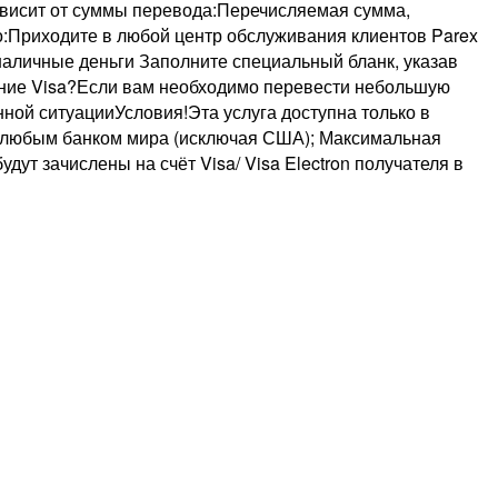
ависит от суммы перевода:Перечисляемая сумма,
о:Приходите в любой центр обслуживания клиентов Parex
 наличные деньги Заполните специальный бланк, указав
ление Visa?Если вам необходимо перевести небольшую
нной ситуацииУсловия!Эта услуга доступна только в
ых любым банком мира (исключая США); Максимальная
дут зачислены на счёт Visa/ Visa Electron получателя в