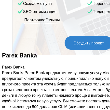
Создаём с нуля
Перенос
SEO-оптимизация
Поддерж
Портфолио
Отзывы
Обсудить проект
Parex Banka
Parex Banka
Parex BankaParex Bank предлагает миру новую услугу Visa
предлагает клиентам уникальную, принципиально новую в м
пилотного проекта эта услуга будет предлагаться только 
срока пилотного проекта, возможно, платеж Visa можно бу
деньги в любую точку планеты намного проще и выгоднее, 
удобно! Используя новую услугу, Вы сможете послать день
перечислено до 500 долларов США (или эквивалент в дру