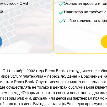
им с любой CMS
Экономия пробега и то
ка
Навигатор не требует И
Любое количество мар
! С 11 октября 2002 года Parex Bank в сотрудничестве с Vis
ире услугу платежVisa – пересылку денег на расчетные кар
клиентам Parex Bank. Спустя месяц, ею сможет воспользова
дет осуществлять не только в центрах обслуживания клиент
чем прежде!Оформить платёж совсем несложно, а для получа
ги своим близким, друзьям или деловым партнёрам прямо на 
гой валюте) в день.Выгодные тарифыЕщё одно преимуществ