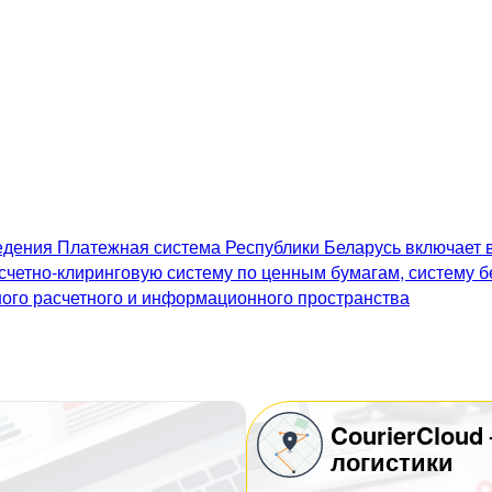
дения Платежная система Республики Беларусь включает в
счетно-клиринговую систему по ценным бумагам, систему 
го расчетного и информационного пространства
CourierCloud
логистики