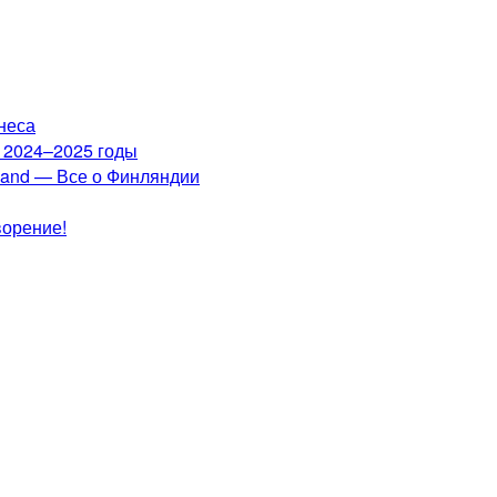
неса
а 2024–2025 годы
nland — Все о Финляндии
ворение!