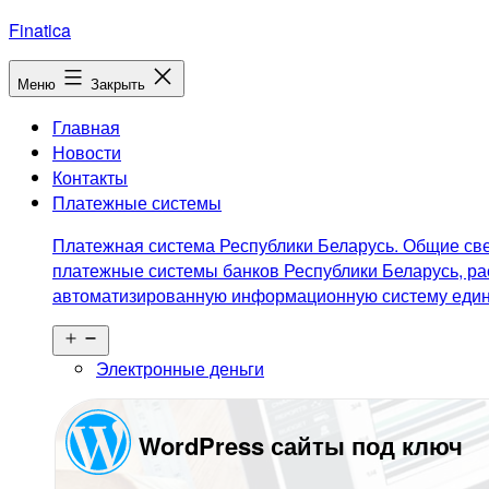
Перейти
Finatica
к
содержимому
Меню
Закрыть
Главная
Новости
Контакты
Платежные системы
Платежная система Республики Беларусь. Общие све
платежные системы банков Республики Беларусь, ра
автоматизированную информационную систему едино
Открыть
меню
Электронные деньги
WordPress сайты под ключ