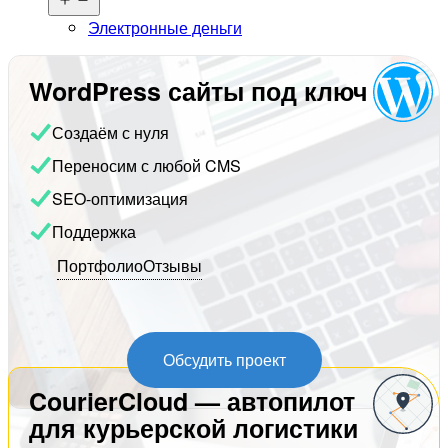
меню
Электронные деньги
WordPress сайты под ключ
Создаём с нуля
Переносим с любой CMS
SEO-оптимизация
Поддержка
Портфолио
Отзывы
Обсудить проект
CourierCloud — автопилот
для курьерской логистики