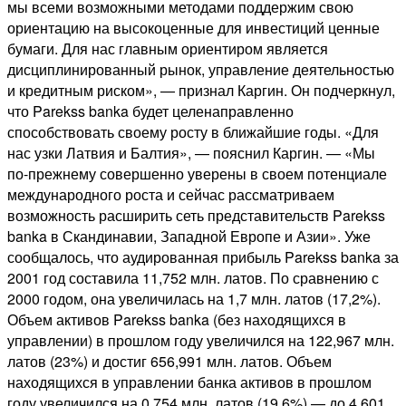
мы всеми возможными методами поддержим свою
ориентацию на высокоценные для инвестиций ценные
бумаги. Для нас главным ориентиром является
дисциплинированный рынок, управление деятельностью
и кредитным риском», — признал Каргин. Он подчеркнул,
что Parekss banka будет целенаправленно
способствовать своему росту в ближайшие годы. «Для
нас узки Латвия и Балтия», — пояснил Каргин. — «Мы
по-прежнему совершенно уверены в своем потенциале
международного роста и сейчас рассматриваем
возможность расширить сеть представительств Parekss
banka в Скандинавии, Западной Европе и Азии». Уже
сообщалось, что аудированная прибыль Parekss banka за
2001 год составила 11,752 млн. латов. По сравнению с
2000 годом, она увеличилась на 1,7 млн. латов (17,2%).
Объем активов Parekss banka (без находящихся в
управлении) в прошлом году увеличился на 122,967 млн.
латов (23%) и достиг 656,991 млн. латов. Объем
находящихся в управлении банка активов в прошлом
году увеличился на 0,754 млн. латов (19,6%) — до 4,601