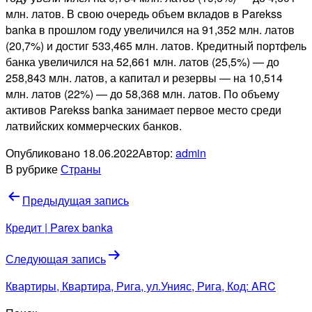
млн. латов. В свою очередь объем вкладов в Parekss
banka в прошлом году увеличился на 91,352 млн. латов
(20,7%) и достиг 533,465 млн. латов. Кредитный портфель
банка увеличился на 52,661 млн. латов (25,5%) — до
258,843 млн. латов, а капитал и резервы — на 10,514
млн. латов (22%) — до 58,368 млн. латов. По объему
активов Parekss banka занимает первое место среди
латвийских коммерческих банков.
Опубликовано
18.06.2022
Автор:
admin
В рубрике
Страны
Навигация
Предыдущая запись
по
Кредит | Parex banka
записям
Следующая запись
Квартиры, Квартира, Рига, ул.Унияс, Рига, Код: ARC