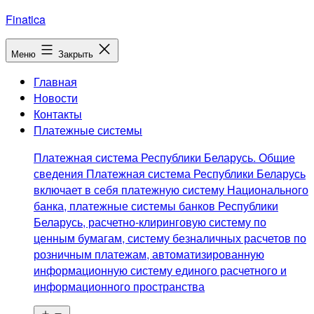
Перейти
Finatica
к
содержимому
Меню
Закрыть
Главная
Новости
Контакты
Платежные системы
Платежная система Республики Беларусь. Общие
сведения Платежная система Республики Беларусь
включает в себя платежную систему Национального
банка, платежные системы банков Республики
Беларусь, расчетно-клиринговую систему по
ценным бумагам, систему безналичных расчетов по
розничным платежам, автоматизированную
информационную систему единого расчетного и
информационного пространства
Открыть