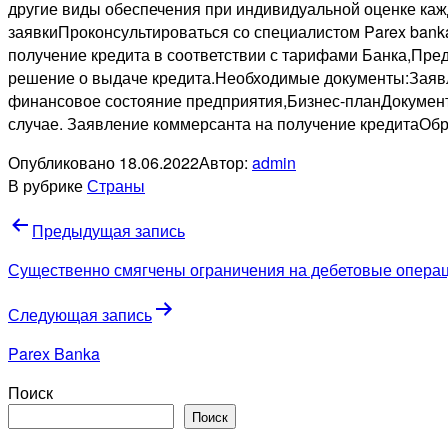
другие виды обеспечения при индивидуальной оценке каж
заявкиПроконсультироваться со специалистом Parex bank
получение кредита в соответствии с тарифами Банка,Пр
решение о выдаче кредита.Необходимые документы:Заяв
финансовое состояние предприятия,Бизнес-планДокумент
случае. Заявление коммерсанта на получение кредитаОбр
Опубликовано
18.06.2022
Автор:
admin
В рубрике
Страны
Навигация
Предыдущая запись
по
Существенно смягчены ограничения на дебетовые операци
записям
Следующая запись
Parex Banka
Поиск
Поиск