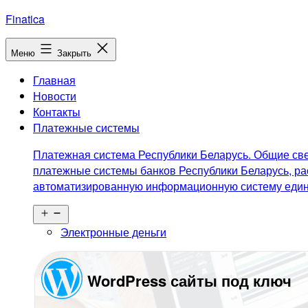
Перейти
Finatica
к
содержимому
Меню
Закрыть
Главная
Новости
Контакты
Платежные системы
Платежная система Республики Беларусь. Общие све
платежные системы банков Республики Беларусь, ра
автоматизированную информационную систему едино
Открыть
меню
Электронные деньги
WordPress сайты под ключ