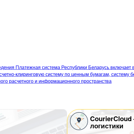
дения Платежная система Республики Беларусь включает в
счетно-клиринговую систему по ценным бумагам, систему 
го расчетного и информационного пространства
CourierCloud
логистики