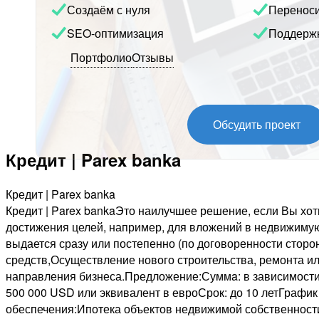
Создаём с нуля
Перенос
SEO-оптимизация
Поддерж
Портфолио
Отзывы
Обсудить проект
Кредит | Parex banka
Кредит | Parex banka
Кредит | Parex bankaЭто наилучшее решение, если Вы хот
достижения целей, например, для вложений в недвижимую 
выдается сразу или постепенно (по договоренности стор
средств,Осуществление нового строительства, ремонта и
направления бизнеса.Предложение:Суммa: в зависимости 
500 000 USD или эквивалент в евроСрок: до 10 летГрафи
обеспечения:Ипотека объектов недвижимой собственност