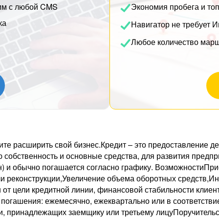
им с любой CMS
Экономия пробега и то
ка
Навигатор не требует И
Любое количество мар
ите расширить свой бизнес.Кредит – это предоставление д
собственность и основные средства, для развития предпри
он) и обычно погашается согласно графику. ВозможностиПр
ли реконструкции,Увеличение объема оборотных средств,Ин
от цели кредитной линии, финансовой стабильности клиен
к погашения: ежемесячно, ежеквартально или в соответст
и, принадлежащих заемщику или третьему лицуПоручительс