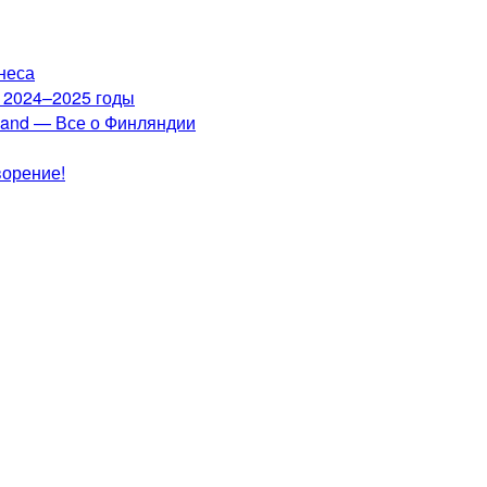
неса
а 2024–2025 годы
nland — Все о Финляндии
ворение!