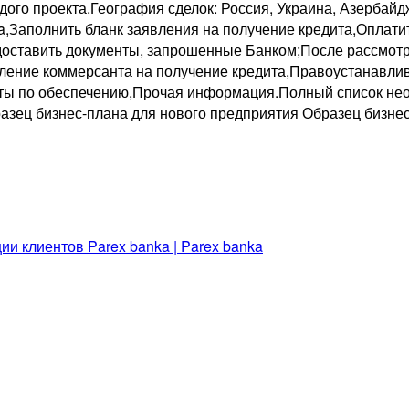
дого проекта.География сделок: Россия, Украина, Азербай
a,Заполнить бланк заявления на получение кредита,Оплати
едоставить документы, запрошенные Банком;После рассмот
ление коммерсанта на получение кредита,Правоустанавл
ы по обеспечению,Прочая информация.Полный список нео
азец бизнес-плана для нового предприятия Образец бизнес
и клиентов Parex banka | Parex banka