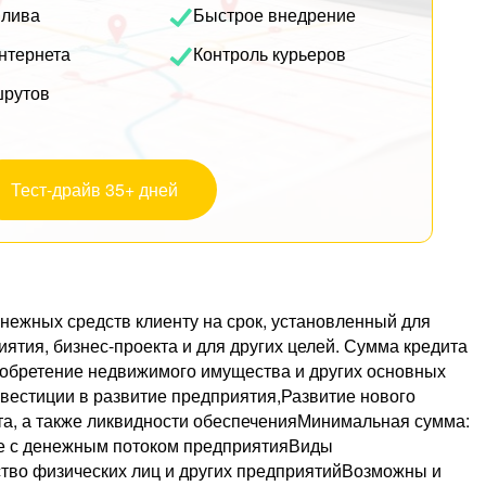
плива
Быстрое внедрение
нтернета
Контроль курьеров
шрутов
Тест-драйв 35+ дней
енежных средств клиенту на срок, установленный для
ятия, бизнес-проекта и для других целей. Сумма кредита
иобретение недвижимого имущества и других основных
вестиции в развитие предприятия,Развитие нового
та, а также ликвидности обеспеченияМинимальная сумма:
вие с денежным потоком предприятияВиды
тво физических лиц и других предприятийВозможны и