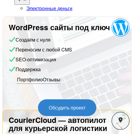
меню
Электронные деньги
WordPress сайты под ключ
Создаём с нуля
Переносим с любой CMS
SEO-оптимизация
Поддержка
Портфолио
Отзывы
Обсудить проект
CourierCloud — автопилот
для курьерской логистики