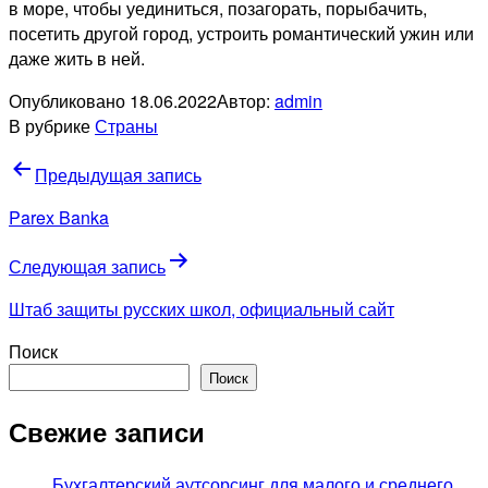
в море, чтобы уединиться, позагорать, порыбачить,
посетить другой город, устроить романтический ужин или
даже жить в ней.
Опубликовано
18.06.2022
Автор:
admin
В рубрике
Страны
Навигация
Предыдущая запись
по
Parex Banka
записям
Следующая запись
Штаб защиты русских школ, официальный сайт
Поиск
Поиск
Свежие записи
Бухгалтерский аутсорсинг для малого и среднего