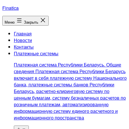
Перейти
Finatica
к
содержимому
Меню
Закрыть
Главная
Новости
Контакты
Платежные системы
Платежная система Республики Беларусь. Общие
сведения Платежная система Республики Беларусь
включает в себя платежную систему Национального
банка, платежные системы банков Республики
Беларусь, расчетно-клиринговую систему по
ценным бумагам, систему безналичных расчетов по
розничным платежам, автоматизированную
информационную систему единого расчетного и
информационного пространства
Открыть