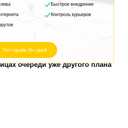
плива
Быстрое внедрение
нтернета
Контроль курьеров
шрутов
Тест-драйв 35+ дней
ицах очереди уже другого плана