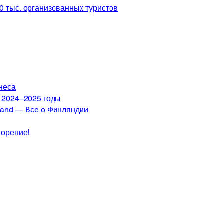
0 тыс. организованных туристов
неса
а 2024–2025 годы
nland — Все о Финляндии
ворение!