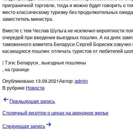
приграничной торговле, тогда и можно будет говорить о том
место классическому туризму без продолжительных ожида
заместитель министра.
Вместе с тем Чеслав Шульга не исключил вероятности по
очередей при введении выездных пошлин. А на днях замп
таможенного комитета Беларуси Сергей Борисюк озвучил 
касающуюся пошлин: отличать туристов от любителей шоп
| Тэги: Беларуси
, выездные пошлины
, на границе
Опубликовано
13.09.2021
Автор:
admin
В рубрике
Новости
Навигация
Предыдущая запись
по
Столичный риэлтор о ценах на арендное жилье
записям
Следующая запись