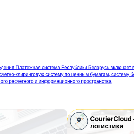
дения Платежная система Республики Беларусь включает в
счетно-клиринговую систему по ценным бумагам, систему 
го расчетного и информационного пространства
CourierCloud
логистики