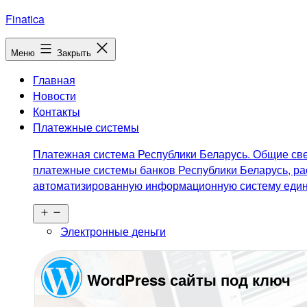
Перейти
Finatica
к
содержимому
Меню
Закрыть
Главная
Новости
Контакты
Платежные системы
Платежная система Республики Беларусь. Общие све
платежные системы банков Республики Беларусь, ра
автоматизированную информационную систему едино
Открыть
меню
Электронные деньги
WordPress сайты под ключ