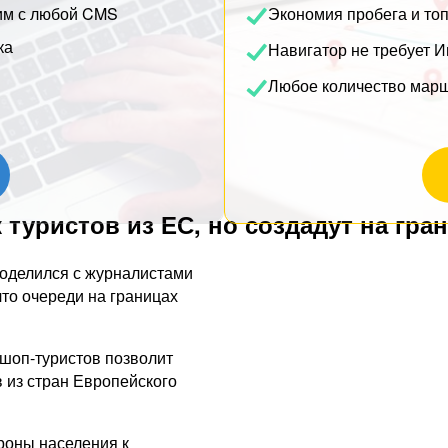
им с любой CMS
Экономия пробега и то
ка
Навигатор не требует И
Любое количество мар
уристов из ЕС, но создадут на гран
поделился с журналистами
то очереди на границах
 шоп-туристов позволит
 из стран Европейского
роны населения к