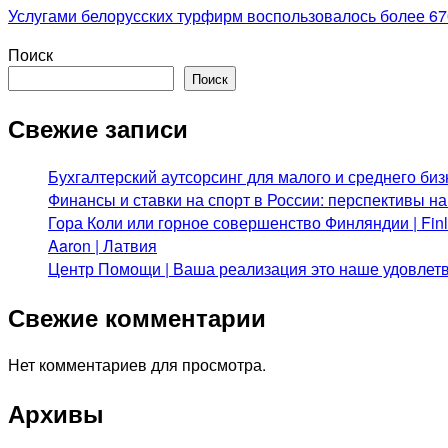
Услугами белорусских турфирм воспользовалось более 67
Поиск
Поиск
Свежие записи
Бухгалтерский аутсорсинг для малого и среднего биз
Финансы и ставки на спорт в России: перспективы н
Гора Коли или горное совершенство Финляндии | Fi
Aaron | Латвия
Центр Помощи | Ваша реализация это наше удовлет
Свежие комментарии
Нет комментариев для просмотра.
Архивы