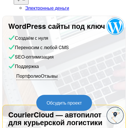
меню
Электронные деньги
WordPress сайты под ключ
Создаём с нуля
Переносим с любой CMS
SEO-оптимизация
Поддержка
Портфолио
Отзывы
Обсудить проект
CourierCloud — автопилот
для курьерской логистики