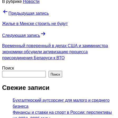
В рубрике
Новости
Навигация
Предыдущая запись
по
Жилье в Минске строить не будут
записям
Следующая запись
Временный поверенный в делах США и замминистра
экономики обсудили активизацию процесса
присоединения Беларуси к ВТО
Поиск
Поиск
Свежие записи
Бухгалтерский аутсорсинг для малого и среднего
бизнеса
Финансы и ставки на спорт в России: перспективы