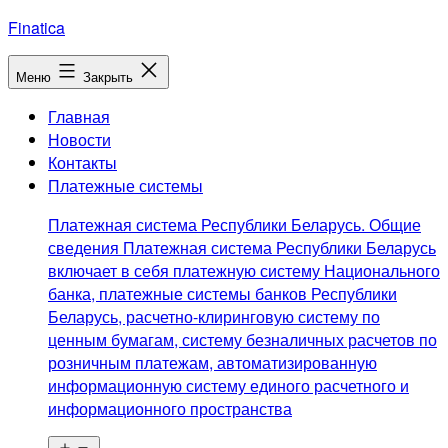
Перейти
Finatica
к
содержимому
Меню
Закрыть
Главная
Новости
Контакты
Платежные системы
Платежная система Республики Беларусь. Общие
сведения Платежная система Республики Беларусь
включает в себя платежную систему Национального
банка, платежные системы банков Республики
Беларусь, расчетно-клиринговую систему по
ценным бумагам, систему безналичных расчетов по
розничным платежам, автоматизированную
информационную систему единого расчетного и
информационного пространства
Открыть