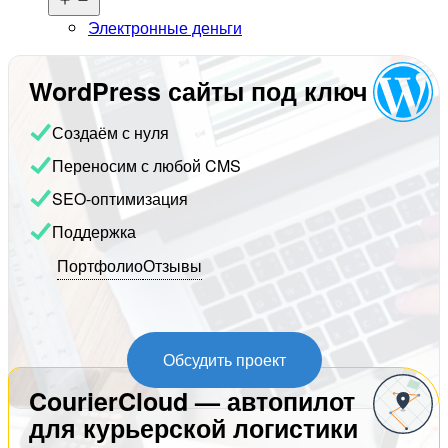
меню
Электронные деньги
WordPress сайты под ключ
Создаём с нуля
Переносим с любой CMS
SEO-оптимизация
Поддержка
Портфолио
Отзывы
Обсудить проект
CourierCloud — автопилот
для курьерской логистики