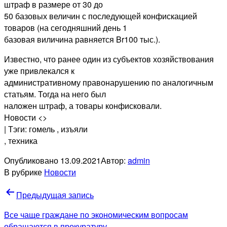
штраф в размере от 30 до
50 базовых величин с последующей конфискацией
товаров (на сегодняшний день 1
базовая виличина равняется Br100 тыс.).
Известно, что ранее один из субъектов хозяйствования
уже привлекался к
административному правонарушению по аналогичным
статьям. Тогда на него был
наложен штраф, а товары конфисковали.
Новости <>
| Тэги: гомель
, изъяли
, техника
Опубликовано
13.09.2021
Автор:
admin
В рубрике
Новости
Навигация
Предыдущая запись
по
Все чаще граждане по экономическим вопросам
обращаются в прокуратуру