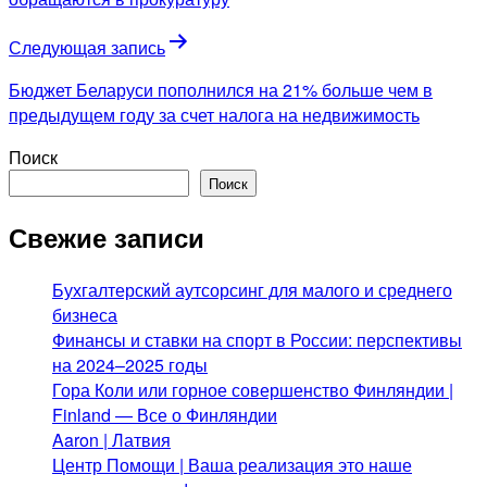
записям
Следующая запись
Бюджет Беларуси пополнился на 21% больше чем в
предыдущем году за счет налога на недвижимость
Поиск
Поиск
Свежие записи
Бухгалтерский аутсорсинг для малого и среднего
бизнеса
Финансы и ставки на спорт в России: перспективы
на 2024–2025 годы
Гора Коли или горное совершенство Финляндии |
Finland — Все о Финляндии
Aaron | Латвия
Центр Помощи | Ваша реализация это наше