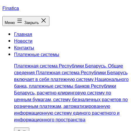
Перейти
Finatica
к
содержимому
Меню
Закрыть
Главная
Новости
Контакты
Платежные системы
Платежная система Республики Беларусь. Общие
сведения Платежная система Республики Беларусь
включает в себя платежную систему Национального
банка, платежные системы банков Республики
Беларусь, расчетно-клиринговую систему по
ценным бумагам, систему безналичных расчетов по
розничным платежам, автоматизированную
информационную систему единого расчетного и
информационного пространства
Открыть