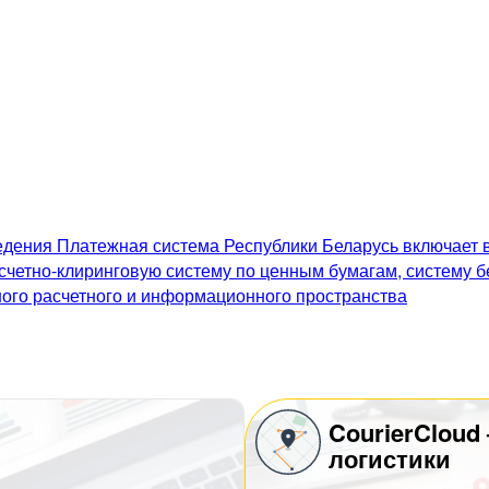
дения Платежная система Республики Беларусь включает в
счетно-клиринговую систему по ценным бумагам, систему 
го расчетного и информационного пространства
CourierCloud
логистики