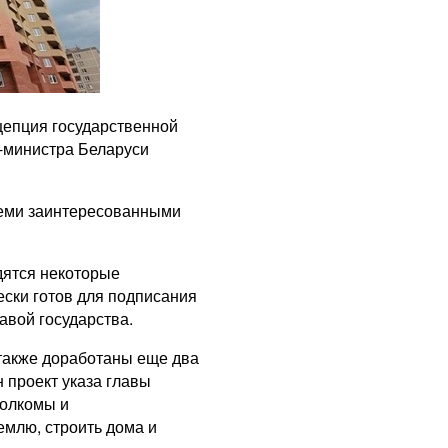
цепция государственной
-министра Беларуси
всеми заинтересованными
дятся некоторые
ески готов для подписания
авой государства.
также доработаны еще два
 проект указа главы
полкомы и
емлю, строить дома и