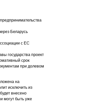
 предпринимательства
через Беларусь
ассоциации с ЕС
авы государства проект
ормативный срок
документам при долевом
зложена на
олит исключить из
 будет внесено
ни могут быть уже