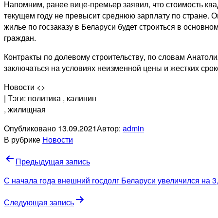
Напомним, ранее вице-премьер заявил, что стоимость ква
текущем году не превысит среднюю зарплату по стране. О
жилье по госзаказу в Беларуси будет строиться в основно
граждан.
Контракты по долевому строительству, по словам Анатоли
заключаться на условиях неизменной цены и жестких срок
Новости <>
| Тэги: политика
, калинин
, жилищная
Опубликовано
13.09.2021
Автор:
admin
В рубрике
Новости
Навигация
Предыдущая запись
по
С начала года внешний госдолг Беларуси увеличился на 3
записям
Следующая запись