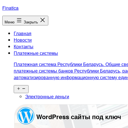
Перейти
Finatica
к
содержимому
Меню
Закрыть
Главная
Новости
Контакты
Платежные системы
Платежная система Республики Беларусь. Общие све
платежные системы банков Республики Беларусь, ра
автоматизированную информационную систему едино
Открыть
меню
Электронные деньги
WordPress сайты под ключ