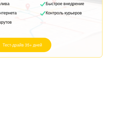
плива
Быстрое внедрение
нтернета
Контроль курьеров
шрутов
Тест-драйв 35+ дней