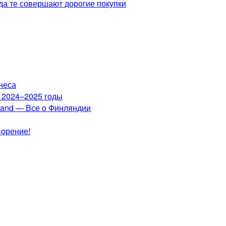
да те совершают дорогие покупки
неса
а 2024–2025 годы
nland — Все о Финляндии
ворение!