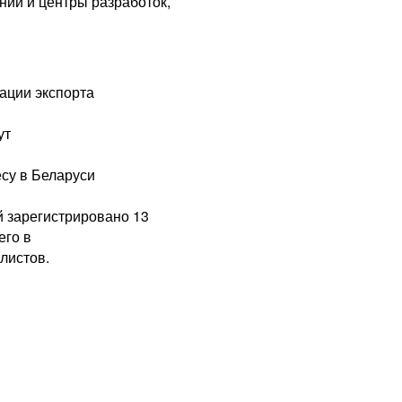
нии и центры разработок,
ации экспорта
ут
су в Беларуси
й зарегистрировано 13
его в
листов.