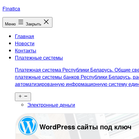
Перейти
Finatica
к
содержимому
Меню
Закрыть
Главная
Новости
Контакты
Платежные системы
Платежная система Республики Беларусь. Общие све
платежные системы банков Республики Беларусь, ра
автоматизированную информационную систему едино
Открыть
меню
Электронные деньги
WordPress сайты под ключ