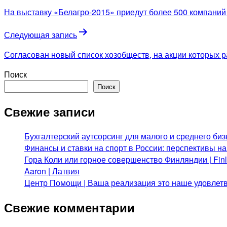
по
На выставку «Белагро-2015» приедут более 500 компаний 
записям
Следующая запись
Согласован новый список хозобществ, на акции которых
Поиск
Поиск
Свежие записи
Бухгалтерский аутсорсинг для малого и среднего биз
Финансы и ставки на спорт в России: перспективы н
Гора Коли или горное совершенство Финляндии | Fi
Aaron | Латвия
Центр Помощи | Ваша реализация это наше удовлет
Свежие комментарии