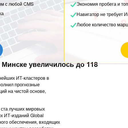
им с любой CMS
Экономия пробега и то
ка
Навигатор не требует И
Любое количество мар
в Минске увеличилось до 118
пнейших ИТ-кластеров в
полнил прогнозные
ий на чистой основе,
к ста лучших мировых
х ИТ-изданий Global
ного обеспечения, входящих