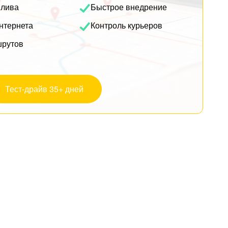
плива
Быстрое внедрение
нтернета
Контроль курьеров
шрутов
Тест-драйв 35+ дней