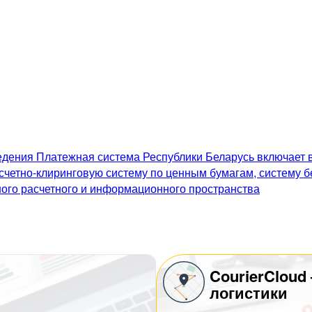
дения Платежная система Республики Беларусь включает в
счетно-клиринговую систему по ценным бумагам, систему 
го расчетного и информационного пространства
CourierCloud
логистики