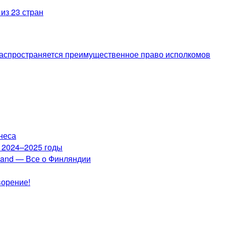
из 23 стран
 распространяется преимущественное право исполкомов
неса
а 2024–2025 годы
nland — Все о Финляндии
ворение!