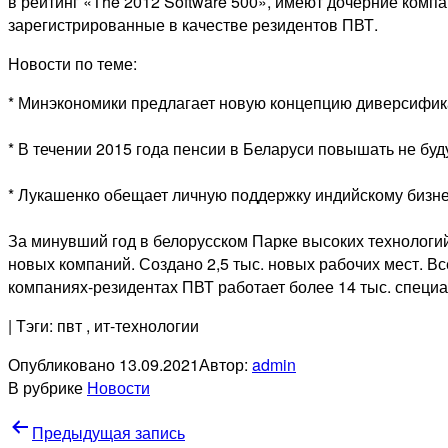
в рейтинг «The 2012 Software 500», имеют дочерние компа
зарегистрированные в качестве резидентов ПВТ.
Новости по теме:
* Минэкономики предлагает новую концепцию диверсифик
* В течении 2015 года пенсии в Беларуси повышать не буд
* Лукашенко обещает личную поддержку индийскому бизне
За минувший год в белорусском Парке высоких технологи
новых компаний. Создано 2,5 тыс. новых рабочих мест. Вс
компаниях-резидентах ПВТ работает более 14 тыс. специа
| Тэги: пвт
, ит-технологии
Опубликовано
13.09.2021
Автор:
admin
В рубрике
Новости
Навигация
Предыдущая запись