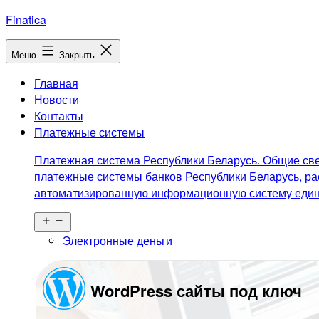
Перейти
Finatica
к
содержимому
Меню
Закрыть
Главная
Новости
Контакты
Платежные системы
Платежная система Республики Беларусь. Общие све
платежные системы банков Республики Беларусь, ра
автоматизированную информационную систему едино
Открыть
меню
Электронные деньги
WordPress сайты под ключ