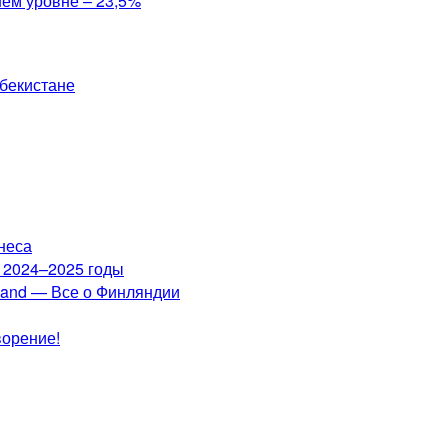
ем уровне – 23,5%
збекистане
неса
а 2024–2025 годы
nland — Все о Финляндии
ворение!