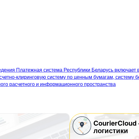
дения Платежная система Республики Беларусь включает в
счетно-клиринговую систему по ценным бумагам, систему 
го расчетного и информационного пространства
CourierCloud
логистики