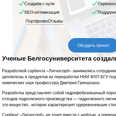
Создаём с нуля
Перенос
SEO-оптимизация
Поддерж
Портфолио
Отзывы
Обсудить проект
Ученые Белгосуниверситета создал
Разработкой сорбента «Лигносорб» занимались сотрудник
целлюлозы и продуктов их переработки НИИ ФХП БГУ под
химических наук профессора Дмитрия Гриншпана.
Разработка представляет собой гидрофобизованный поро
отходов гидролизного производства — гидролизного лигн
это вещество , которое характеризует одеревеневшие стен
Сорбент «Лигносорб» не тонет вместе с нефтью, а превра