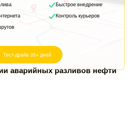
плива
Быстрое внедрение
нтернета
Контроль курьеров
шрутов
Тест-драйв 35+ дней
ции аварийных разливов нефти