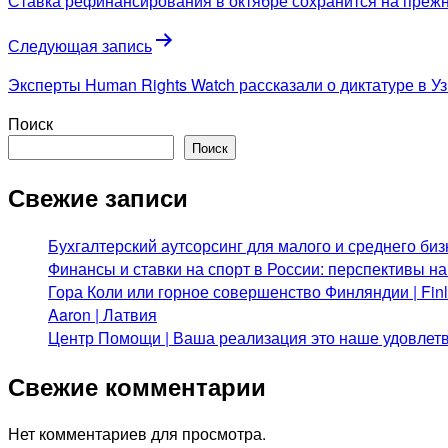
Ставка рефинансирования в октябре сохранится на прежн
записям
Следующая запись
Эксперты Human Rights Watch рассказали о диктатуре в У
Поиск
Поиск
Свежие записи
Бухгалтерский аутсорсинг для малого и среднего биз
Финансы и ставки на спорт в России: перспективы н
Гора Коли или горное совершенство Финляндии | Fi
Aaron | Латвия
Центр Помощи | Ваша реализация это наше удовлет
Свежие комментарии
Нет комментариев для просмотра.