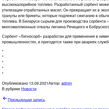
высококалорийное топливо. Разработанный сорбент может
утилизации отработанных масел. Он превращает их в эко
гранулы или брикеты, которые подлежат сжиганию в обыч
топлива. В Беларуси сырьем для производства сорбента 
многомиллионные отвалы лигнина Речицкого и Бобруского
Сорбент «Лигносорб» разработан для применения в хими
промышленностях, и пригодится также при авариях служ
*
*
*
*
*
Опубликовано
13.09.2021
Автор:
admin
В рубрике
Новости
Навигация
Предыдущая запись
по