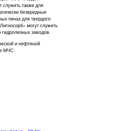
 служить также для
логически безвредные
ных печах для твердого
«Лигносорб» могут служить
 гидролизных заводов.
ческой и нефтяной
бе МЧС.