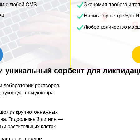
им с любой CMS
Экономия пробега и то
ка
Навигатор не требует И
Любое количество мар
и уникальный сорбент для ликвида
и лаборатории растворов
 руководством доктора
шок из крупнотоннажных
ина. Гидролизный лигнин —
ки растительных клеток.
щает ее в твердое