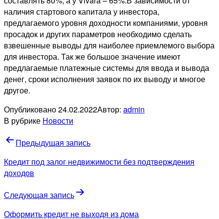
составлять 80%, а у Vivara – 65%.В зависимости от
наличия стартового капитала у инвестора,
предлагаемого уровня доходности компаниями, уровня
просадок и других параметров необходимо сделать
взвешенные выводы для наиболее приемлемого выбора
для инвестора. Так же большое значение имеют
предлагаемые платежные системы для ввода и вывода
денег, сроки исполнения заявок по их выводу и многое
другое.
Опубликовано
24.02.2022
Автор:
admin
В рубрике
Новости
Навигация
Предыдущая запись
по
Кредит под залог недвижимости без подтверждения
записям
доходов
Следующая запись
Оформить кредит не выходя из дома