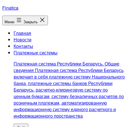
Перейти
Finatica
к
содержимому
Меню
Закрыть
Главная
Новости
Контакты
Платежные системы
Платежная система Республики Беларусь. Общие
сведения Платежная система Республики Беларусь
включает в себя платежную систему Национального
банка, платежные системы банков Республики
Беларусь, расчетно-клиринговую систему по
ценным бумагам, систему безналичных расчетов по
розничным платежам, автоматизированную
информационную систему единого расчетного и
информационного пространства
Открыть