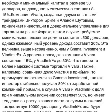
необходим минимальный капитал в размере 50
долларов, но доходность ежемесячно составит 8-
15%.Компания Vivara, созданная двумя опытными
трейдерами Виктором Бриге и Аланом Шутовым,
привлекает инвестиции в доверительное управление для
торговли на рынке Форекс, в этом случае требуемое
минимальное вложение должно составить 500 долларов,
однако ежемесячный уровень дохода составит 20%. Эта
величина выше несравненно, чем у Gmma Investment и
VladimirFх. А уровень просадок в компании Vivara
составляет 15%, у VladimirFх до 30%. Что говорит о
более надежной системе торговли Vivara .Так же,
например, сравнивая долю участия в прибыли, то
преимущество остается за Gamma Investment , так как
инвестор стабильно получает 80% от заработанной
компанией прибыли, в случае Vivara и VladimirFх доля
при минимальном вложении составляет 50%, но имеет
тенденцию к росту в зависимости от суммы вложений,
так достигнув 10000 долларов у VladimirFх она будет