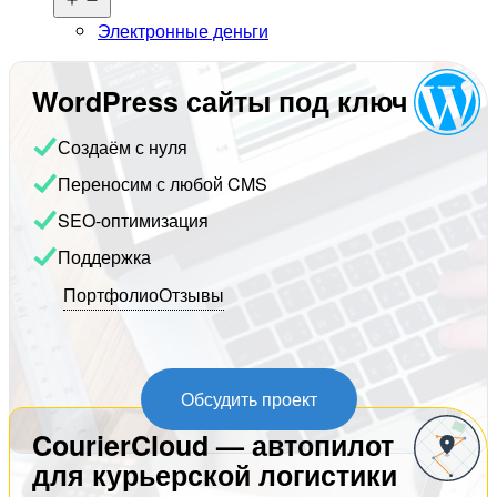
меню
Электронные деньги
WordPress сайты под ключ
Создаём с нуля
Переносим с любой CMS
SEO-оптимизация
Поддержка
Портфолио
Отзывы
Обсудить проект
CourierCloud — автопилот
для курьерской логистики