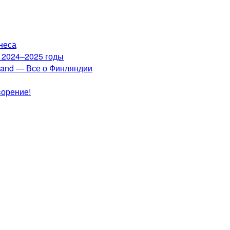
неса
а 2024–2025 годы
nland — Все о Финляндии
ворение!