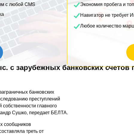
им с любой CMS
Экономия пробега и то
ка
Навигатор не требует И
Любое количество мар
ыс. с зарубежных банковских счетов 
 заграничных банковских
асследованию преступлений
 собственности главного
сандр Сушко, передает БЕЛТА.
их сообщников
составляла треть от