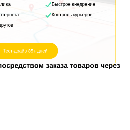
плива
Быстрое внедрение
нтернета
Контроль курьеров
шрутов
Тест-драйв 35+ дней
посредством заказа товаров через