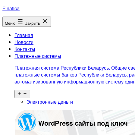
Перейти
Finatica
к
содержимому
Меню
Закрыть
Главная
Новости
Контакты
Платежные системы
Платежная система Республики Беларусь. Общие све
платежные системы банков Республики Беларусь, ра
автоматизированную информационную систему едино
Открыть
меню
Электронные деньги
WordPress сайты под ключ