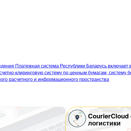
дения Платежная система Республики Беларусь включает в
счетно-клиринговую систему по ценным бумагам, систему 
го расчетного и информационного пространства
CourierCloud
логистики