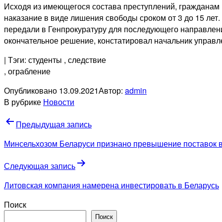
Исходя из имеющегося состава преступлений, гражданам 
наказание в виде лишения свободы сроком от 3 до 15 лет.
передали в Генпрокуратуру для последующего направлени
окончательное решение, констатировал начальник управл
| Тэги: студенты
, следствие
, ограбление
Опубликовано
13.09.2021
Автор:
admin
В рубрике
Новости
Навигация
Предыдущая запись
по
Минсельхозом Беларуси признано превышение поставок в
записям
Следующая запись
Литовская компания намерена инвестировать в Беларусь
Поиск
Поиск