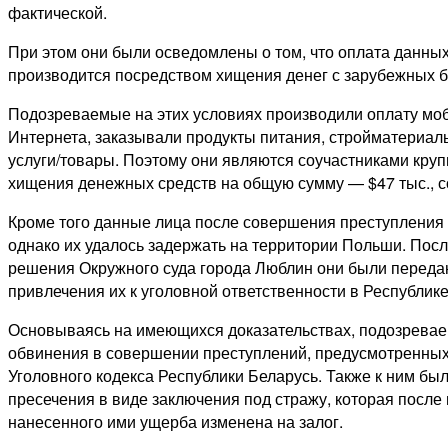
фактической.
При этом они были осведомлены о том, что оплата данных
производится посредством хищения денег с зарубежных ба
Подозреваемые на этих условиях производили оплату моб
Интернета, заказывали продукты питания, стройматериалы
услуги/товары. Поэтому они являются соучастниками круп
хищения денежных средств на общую сумму — $47 тыс., 
Кроме того данные лица после совершения преступления 
однако их удалось задержать на территории Польши. Посл
решения Окружного суда города Люблин они были переда
привлечения их к уголовной ответственности в Республике
Основываясь на имеющихся доказательствах, подозрев
обвинения в совершении преступлений, предусмотренных 
Уголовного кодекса Республики Беларусь. Также к ним б
пресечения в виде заключения под стражу, которая после
нанесенного ими ущерба изменена на залог.