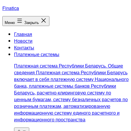
Перейти
Finatica
к
содержимому
Меню
Закрыть
Главная
Новости
Контакты
Платежные системы
Платежная система Республики Беларусь. Общие
сведения Платежная система Республики Беларусь
включает в себя платежную систему Национального
банка, платежные системы банков Республики
Беларусь, расчетно-клиринговую систему по
ценным бумагам, систему безналичных расчетов по
розничным платежам, автоматизированную
информационную систему единого расчетного и
информационного пространства
Открыть