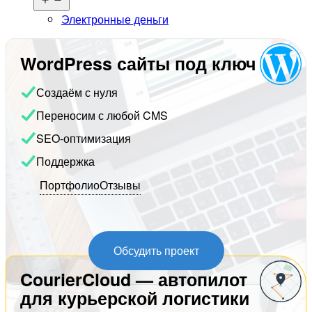
меню
Электронные деньги
WordPress сайты под ключ
Создаём с нуля
Переносим с любой CMS
SEO-оптимизация
Поддержка
Портфолио
Отзывы
Обсудить проект
CourierCloud — автопилот
для курьерской логистики