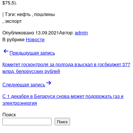
$75,5).
| Тэги: нефть
, пошлины
, экспорт
Опубликовано
13.09.2021
Автор:
admin
В рубрике
Новости
Навигация
Предыдущая запись
по
Комитет госконтроля за полгода взыскал в госбюджет 377
записям
млрд. белорусских рублей
Следующая запись
С 1 декабря в Беларуси снова может подорожать газ и
электроэнергия
Поиск
Поиск