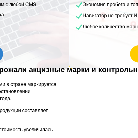
им с любой CMS
Экономия пробега и то
ка
Навигатор не требует И
Любое количество мар
орожали акцизные марки и контроль
ми в стране маркируется
постановлении
года.
продукции составляет
 стоимость увеличилась