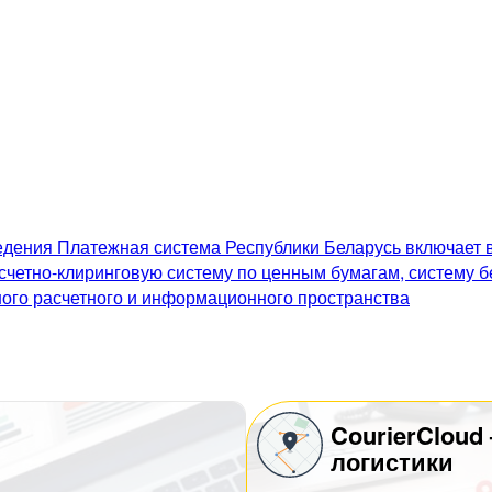
дения Платежная система Республики Беларусь включает в
счетно-клиринговую систему по ценным бумагам, систему 
го расчетного и информационного пространства
CourierCloud
логистики