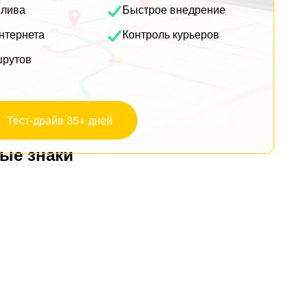
плива
Быстрое внедрение
нтернета
Контроль курьеров
шрутов
Тест-драйв 35+ дней
ные знаки