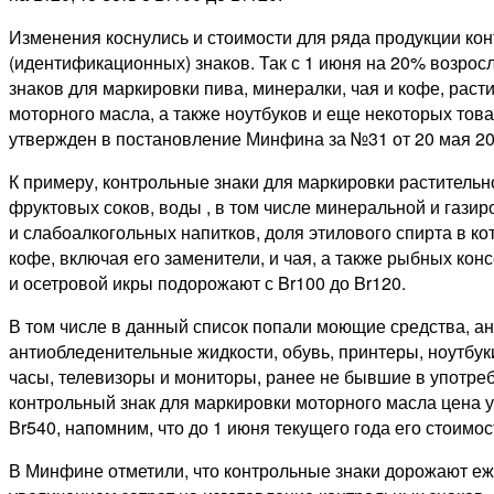
Изменения коснулись и стоимости для ряда продукции ко
(идентификационных) знаков. Так с 1 июня на 20% возрос
знаков для маркировки пива, минералки, чая и кофе, раст
моторного масла, а также ноутбуков и еще некоторых тов
утвержден в постановление Минфина за №31 от 20 мая 20
К примеру, контрольные знаки для маркировки растительн
фруктовых соков, воды , в том числе минеральной и газир
и слабоалкогольных напитков, доля этилового спирта в к
кофе, включая его заменители, и чая, а также рыбных кон
и осетровой икры подорожают с Br100 до Br120.
В том числе в данный список попали моющие средства, ан
антиобледенительные жидкости, обувь, принтеры, ноутбу
часы, телевизоры и мониторы, ранее не бывшие в употреб
контрольный знак для маркировки моторного масла цена 
Br540, напомним, что до 1 июня текущего года его стоимос
В Минфине отметили, что контрольные знаки дорожают еже