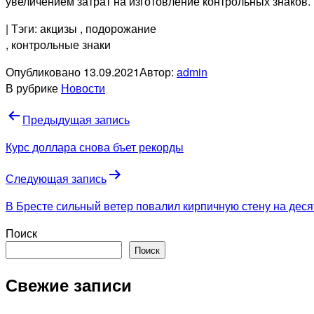
увеличением затрат на изготовление контрольных знаков.
| Тэги: акцизы
, подорожание
, контрольные знаки
Опубликовано
13.09.2021
Автор:
admin
В рубрике
Новости
Навигация
Предыдущая запись
по
Курс доллара снова бъет рекорды
записям
Следующая запись
В Бресте сильный ветер повалил кирпичную стену на дес
Поиск
Поиск
Свежие записи