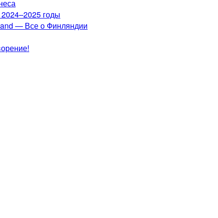
неса
а 2024–2025 годы
nland — Все о Финляндии
ворение!