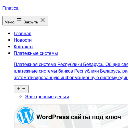
Перейти
Finatica
к
содержимому
Меню
Закрыть
Главная
Новости
Контакты
Платежные системы
Платежная система Республики Беларусь. Общие све
платежные системы банков Республики Беларусь, ра
автоматизированную информационную систему едино
Открыть
меню
Электронные деньги
WordPress сайты под ключ