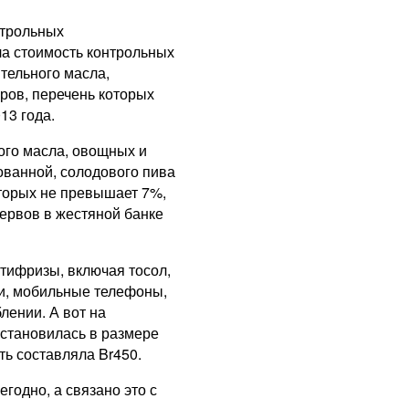
нтрольных
ла стоимость контрольных
ительного масла,
аров, перечень которых
13 года.
ого масла, овощных и
ованной, солодового пива
оторых не превышает 7%,
сервов в жестяной банке
тифризы, включая тосол,
ки, мобильные телефоны,
лении. А вот на
установилась в размере
ть составляла Br450.
годно, а связано это с