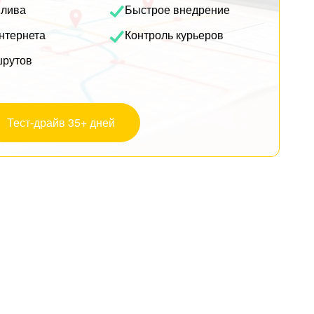
плива
Быстрое внедрение
нтернета
Контроль курьеров
шрутов
Тест-драйв 35+ дней