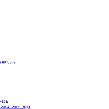
а на 30%
неса
а 2024–2025 годы