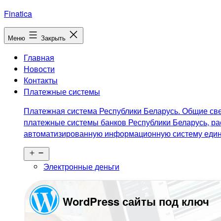
Перейти
Finatica
к
содержимому
Меню
Закрыть
Главная
Новости
Контакты
Платежные системы
Платежная система Республики Беларусь. Общие све
платежные системы банков Республики Беларусь, ра
автоматизированную информационную систему едино
Открыть
меню
Электронные деньги
WordPress сайты под ключ