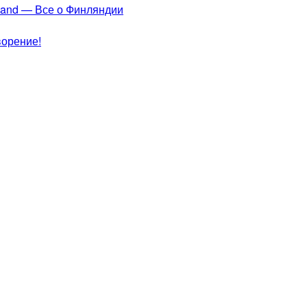
nland — Все о Финляндии
ворение!