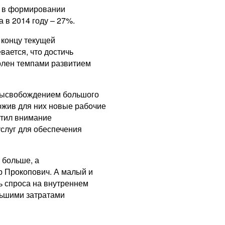
а в формировании
 в 2014 году – 27%.
 концу текущей
вается, что достичь
волен темпами развитием
 высвобождением большого
ожив для них новые рабочие
атил внимание
услуг для обеспечения
 больше, а
р Прокопович. А малый и
ь спроса на внутреннем
еньшими затратами