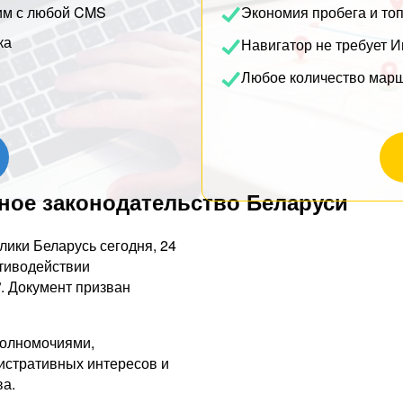
им с любой CMS
Экономия пробега и то
ка
Навигатор не требует И
Любое количество мар
ное законодательство Беларуси
ики Беларусь сегодня, 24
отиводействии
. Документ призван
полномочиями,
стративных интересов и
ва.