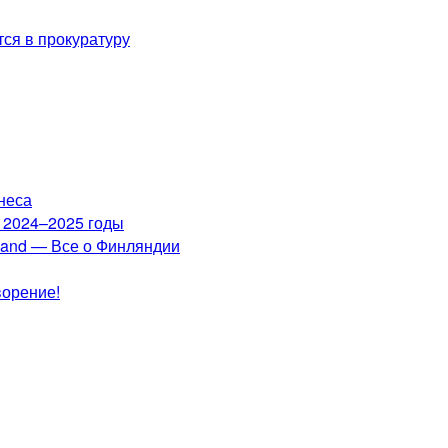
ся в прокуратуру
неса
а 2024–2025 годы
nland — Все о Финляндии
ворение!