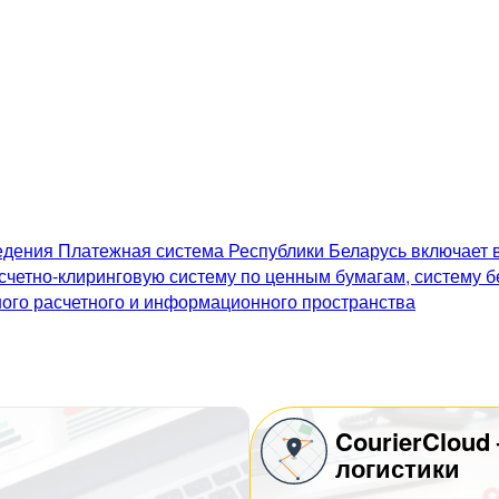
дения Платежная система Республики Беларусь включает в
счетно-клиринговую систему по ценным бумагам, систему 
го расчетного и информационного пространства
CourierCloud
логистики