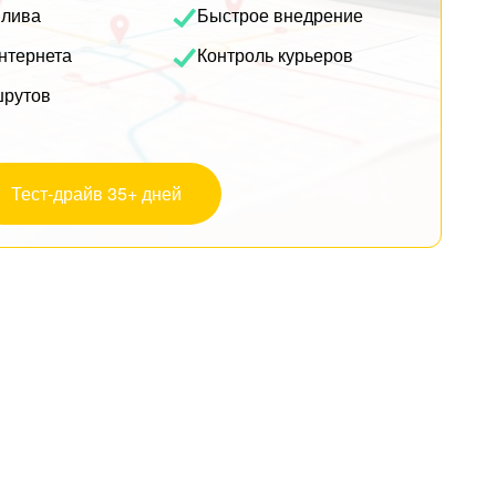
плива
Быстрое внедрение
нтернета
Контроль курьеров
шрутов
Тест-драйв 35+ дней