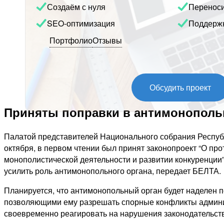
Создаём с нуля
Перенос
SEO-оптимизация
Поддерж
Портфолио
Отзывы
Обсудить проект
Приняты поправки в антимонополь
Палатой представителей Национального собрания Республ
октября, в первом чтении был принят законопроект “О пр
монополистической деятельности и развитии конкуренции”
усилить роль антимонопольного органа, передает БЕЛТА.
Планируется, что антимонопольный орган будет наделен 
позволяющими ему разрешать спорные конфликты админи
своевременно реагировать на нарушения законодательст