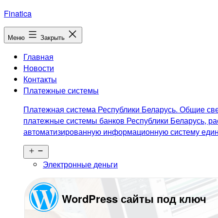
Перейти
Finatica
к
содержимому
Меню
Закрыть
Главная
Новости
Контакты
Платежные системы
Платежная система Республики Беларусь. Общие све
платежные системы банков Республики Беларусь, ра
автоматизированную информационную систему едино
Открыть
меню
Электронные деньги
WordPress сайты под ключ