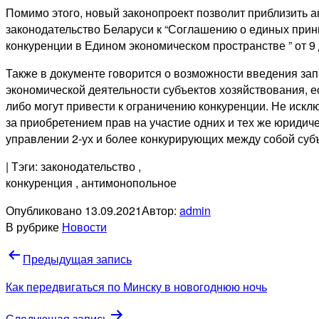
Помимо этого, новый законопроект позволит приблизить 
законодательство Беларуси к “Соглашению о единых прин
конкуренции в Едином экономическом пространстве ” от 9
Также в документе говорится о возможности введения за
экономической деятельности субъектов хозяйствования, е
либо могут привести к ограничению конкуренции. Не искл
за приобретением прав на участие одних и тех же юридиче
управлении 2-ух и более конкурирующих между собой суб
| Тэги: законодательство
,
конкуренция
, антимонопольное
Опубликовано
13.09.2021
Автор:
admin
В рубрике
Новости
Навигация
Предыдущая запись
по
Как передвигаться по Минску в новогоднюю ночь
записям
Следующая запись