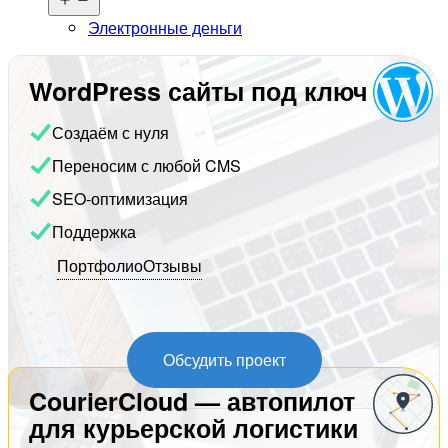
меню
Электронные деньги
WordPress сайты под ключ
Создаём с нуля
Переносим с любой CMS
SEO-оптимизация
Поддержка
Портфолио
Отзывы
Обсудить проект
CourierCloud — автопилот
для курьерской логистики