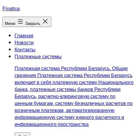
Перейти
Finatica
к
содержимому
Меню
Закрыть
Главная
Новости
Контакты
Платежные системы
Платежная система Республики Беларусь. Общие
сведения Платежная система Республики Беларусь
включает в себя платежную систему Национального
банка, платежные системы банков Республики
Беларусь, расчетно-клиринговую систему по
ценным бумагам, систему безналичных расчетов по
розничным платежам, автоматизированную
информационную систему единого расчетного и
информационного пространства
Открыть