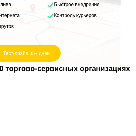
плива
Быстрое внедрение
нтернета
Контроль курьеров
шрутов
Тест-драйв 35+ дней
00 торгово-сервисных организациях