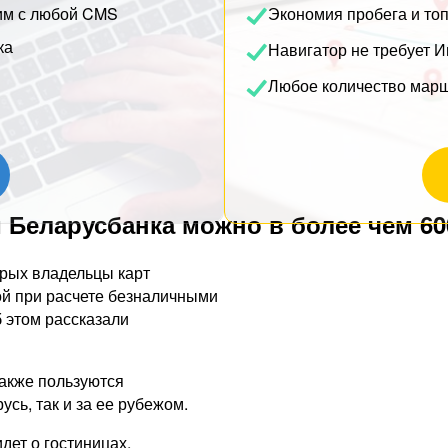
им с любой CMS
Экономия пробега и то
ка
Навигатор не требует И
Любое количество мар
й Беларусбанка можно в более чем 6
орых владельцы карт
ой при расчете безналичными
б этом рассказали
также пользуются
сь, так и за ее рубежом.
идет о гостиницах,