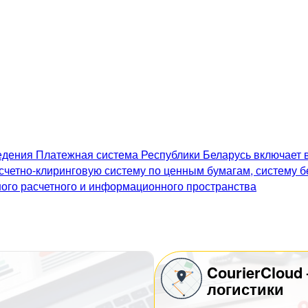
дения Платежная система Республики Беларусь включает в
счетно-клиринговую систему по ценным бумагам, систему 
го расчетного и информационного пространства
CourierCloud
логистики