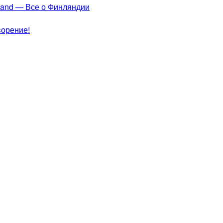
nland — Все о Финляндии
ворение!