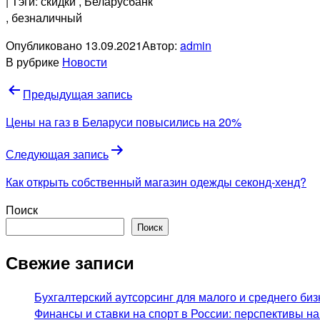
| Тэги: скидки
, Беларусбанк
, безналичный
Опубликовано
13.09.2021
Автор:
admin
В рубрике
Новости
Навигация
Предыдущая запись
по
Цены на газ в Беларуси повысились на 20%
записям
Следующая запись
Как открыть собственный магазин одежды секонд-хенд?
Поиск
Поиск
Свежие записи
Бухгалтерский аутсорсинг для малого и среднего биз
Финансы и ставки на спорт в России: перспективы н