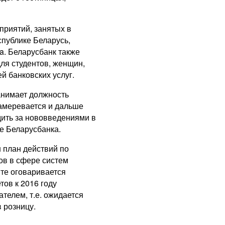
приятий, занятых в
спублике Беларусь,
a. Беларусбанк также
ля студентов, женщин,
й банковских услуг.
анимает должность
намеревается и дальше
ить за нововведениями в
е Беларусбанка.
н план действий по
ов в сфере систем
те оговаривается
тов к 2016 году
телем, т.е. ожидается
 розницу.