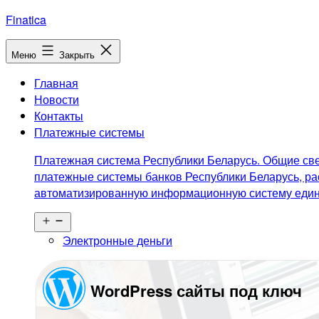
Перейти
Finatica
к
содержимому
Меню
Закрыть
Главная
Новости
Контакты
Платежные системы
Платежная система Республики Беларусь. Общие све
платежные системы банков Республики Беларусь, ра
автоматизированную информационную систему едино
Открыть
меню
Электронные деньги
WordPress сайты под ключ