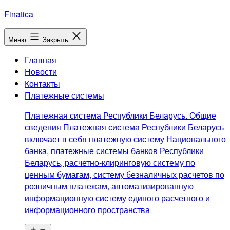
Перейти
Finatica
к
содержимому
Меню
Закрыть
Главная
Новости
Контакты
Платежные системы
Платежная система Республики Беларусь. Общие
сведения Платежная система Республики Беларусь
включает в себя платежную систему Национального
банка, платежные системы банков Республики
Беларусь, расчетно-клиринговую систему по
ценным бумагам, систему безналичных расчетов по
розничным платежам, автоматизированную
информационную систему единого расчетного и
информационного пространства
Открыть