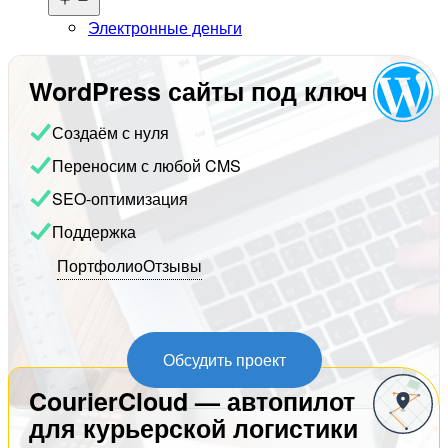
меню
Электронные деньги
WordPress сайты под ключ
Создаём с нуля
Переносим с любой CMS
SEO-оптимизация
Поддержка
Портфолио
Отзывы
Обсудить проект
CourierCloud — автопилот
для курьерской логистики