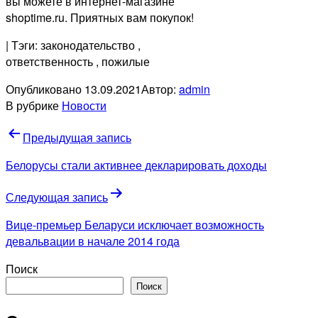
вы можете в интернет-магазине
shoptime.ru. Приятных вам покупок!
| Тэги: законодательство
,
ответственность
, пожилые
Опубликовано
13.09.2021
Автор:
admin
В рубрике
Новости
Навигация
Предыдущая запись
по
Белорусы стали активнее декларировать доходы
записям
Следующая запись
Вице-премьер Беларуси исключает возможность
девальвации в начале 2014 года
Поиск
Поиск