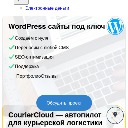
меню
Электронные деньги
WordPress сайты под ключ
Создаём с нуля
Переносим с любой CMS
SEO-оптимизация
Поддержка
Портфолио
Отзывы
Обсудить проект
CourierCloud — автопилот
для курьерской логистики