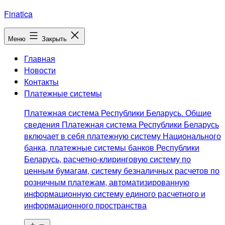
Перейти
Finatica
к
содержимому
Меню
Закрыть
Главная
Новости
Контакты
Платежные системы
Платежная система Республики Беларусь. Общие
сведения Платежная система Республики Беларусь
включает в себя платежную систему Национального
банка, платежные системы банков Республики
Беларусь, расчетно-клиринговую систему по
ценным бумагам, систему безналичных расчетов по
розничным платежам, автоматизированную
информационную систему единого расчетного и
информационного пространства
Открыть