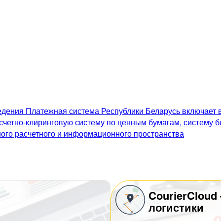
дения Платежная система Республики Беларусь включает в
счетно-клиринговую систему по ценным бумагам, систему 
го расчетного и информационного пространства
CourierCloud
логистики