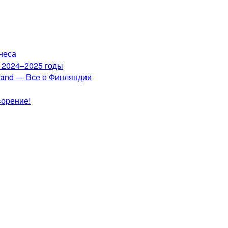
неса
а 2024–2025 годы
nland — Все о Финляндии
ворение!