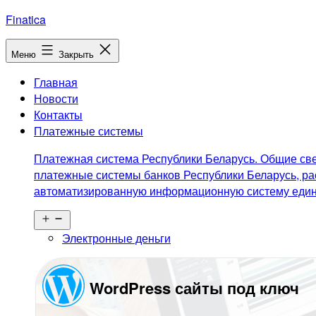
Перейти
Finatica
к
содержимому
Меню
Закрыть
Главная
Новости
Контакты
Платежные системы
Платежная система Республики Беларусь. Общие све
платежные системы банков Республики Беларусь, ра
автоматизированную информационную систему едино
Открыть
меню
Электронные деньги
WordPress сайты под ключ