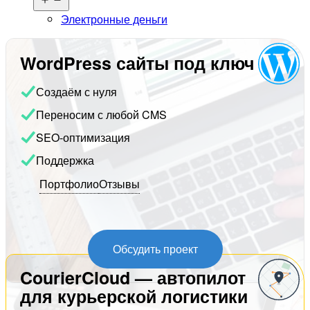
меню
Электронные деньги
WordPress сайты под ключ
Создаём с нуля
Переносим с любой CMS
SEO-оптимизация
Поддержка
Портфолио
Отзывы
Обсудить проект
CourierCloud — автопилот
для курьерской логистики