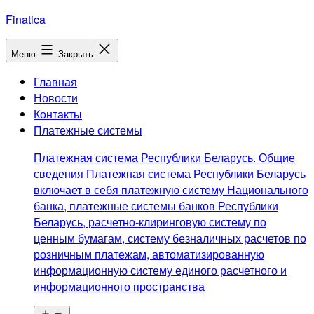
Перейти
Finatica
к
содержимому
Меню
Закрыть
Главная
Новости
Контакты
Платежные системы
Платежная система Республики Беларусь. Общие
сведения Платежная система Республики Беларусь
включает в себя платежную систему Национального
банка, платежные системы банков Республики
Беларусь, расчетно-клиринговую систему по
ценным бумагам, систему безналичных расчетов по
розничным платежам, автоматизированную
информационную систему единого расчетного и
информационного пространства
Открыть