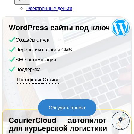
меню
Электронные деньги
WordPress сайты под ключ
Создаём с нуля
Переносим с любой CMS
SEO-оптимизация
Поддержка
Портфолио
Отзывы
Обсудить проект
CourierCloud — автопилот
для курьерской логистики