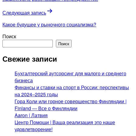
записям
Следующая запись
Какое будущее у рыночного социализма?
Поиск
Поиск
Свежие записи
Бухгалтерский аутсорсинг для малого и среднего
бизнеса
Финансы и ставки на спорт в России: перспективы
на 2024–2025 годы
Гора Коли или горное совершенство Финляндии |
Finland — Все о Финляндии
Aaron | Латвия
Центр Помощи | Ваша реализация это наше
удовлетворение!