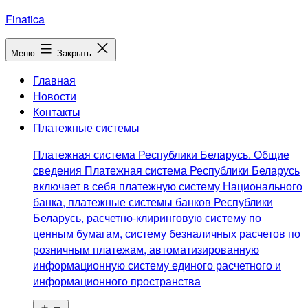
Перейти
Finatica
к
содержимому
Меню
Закрыть
Главная
Новости
Контакты
Платежные системы
Платежная система Республики Беларусь. Общие
сведения Платежная система Республики Беларусь
включает в себя платежную систему Национального
банка, платежные системы банков Республики
Беларусь, расчетно-клиринговую систему по
ценным бумагам, систему безналичных расчетов по
розничным платежам, автоматизированную
информационную систему единого расчетного и
информационного пространства
Открыть