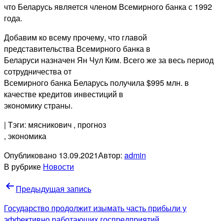
что Беларусь является членом Всемирного банка с 1992
года.
Добавим ко всему прочему, что главой
представительства Всемирного банка в
Беларуси назначен Ян Чул Ким. Всего же за весь период
сотрудничества от
Всемирного банка Беларусь получила $995 млн. в
качестве кредитов инвестиций в
экономику страны.
| Тэги: мясникович
, прогноз
, экономика
Опубликовано
13.09.2021
Автор:
admin
В рубрике
Новости
Навигация
Предыдущая запись
по
Государство продолжит изымать часть прибыли у
эффективно работающих госпредприятий