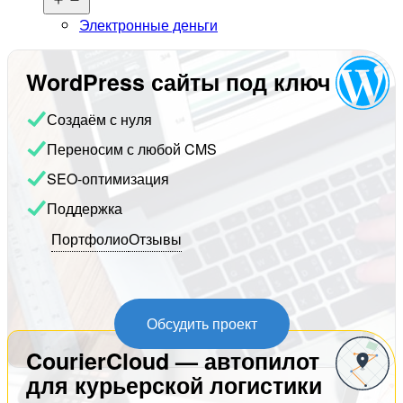
меню
Электронные деньги
WordPress сайты под ключ
Создаём с нуля
Переносим с любой CMS
SEO-оптимизация
Поддержка
Портфолио
Отзывы
Обсудить проект
CourierCloud — автопилот
для курьерской логистики