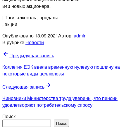
843 новых акционера.
| Тэги: алкоголь
, продажа
, акции
Опубликовано
13.09.2021
Автор:
admin
В рубрике
Новости
Навигация
Предыдущая запись
по
Коллегия ЕЭК ввела временную нулевую пошлину на
записям
некоторые виды целлюлозы
Следующая запись
Чиновники Министерства труда уверены, что пенсии
удовлетворяют потребительскому спросу
Поиск
Поиск