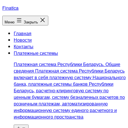
Перейти
Finatica
к
содержимому
Меню
Закрыть
Главная
Новости
Контакты
Платежные системы
Платежная система Республики Беларусь. Общие
сведения Платежная система Республики Беларусь
включает в себя платежную систему Национального
банка, платежные системы банков Республики
Беларусь, расчетно-клиринговую систему по
ценным бумагам, систему безналичных расчетов по
розничным платежам, автоматизированную
информационную систему единого расчетного и
информационного пространства
Открыть