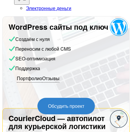
меню
Электронные деньги
WordPress сайты под ключ
Создаём с нуля
Переносим с любой CMS
SEO-оптимизация
Поддержка
Портфолио
Отзывы
Обсудить проект
CourierCloud — автопилот
для курьерской логистики