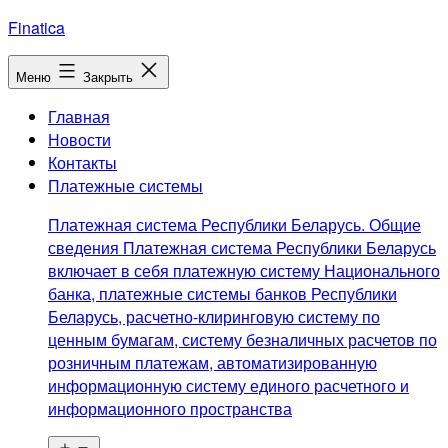
Перейти
Finatica
к
содержимому
Меню
Закрыть
Главная
Новости
Контакты
Платежные системы
Платежная система Республики Беларусь. Общие
сведения Платежная система Республики Беларусь
включает в себя платежную систему Национального
банка, платежные системы банков Республики
Беларусь, расчетно-клиринговую систему по
ценным бумагам, систему безналичных расчетов по
розничным платежам, автоматизированную
информационную систему единого расчетного и
информационного пространства
Открыть