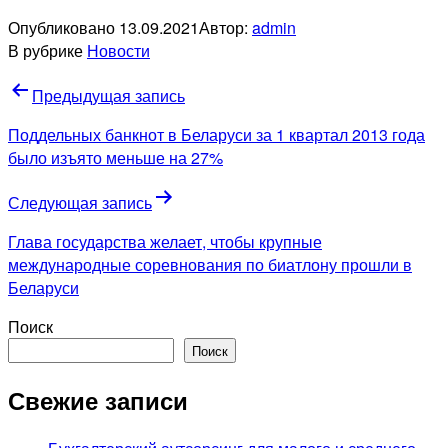
Опубликовано
13.09.2021
Автор:
admin
В рубрике
Новости
Навигация
Предыдущая запись
по
Поддельных банкнот в Беларуси за 1 квартал 2013 года
записям
было изъято меньше на 27%
Следующая запись
Глава государства желает, чтобы крупные
международные соревнования по биатлону прошли в
Беларуси
Поиск
Поиск
Свежие записи